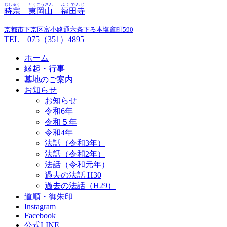
じしゅう
とうこうさん
ふくでんじ
時宗
東岡山
福田寺
京都市下京区富小路通六条下る本塩竈町590
TEL 075（351）4895
ホーム
縁起・行事
墓地のご案内
お知らせ
お知らせ
令和6年
令和５年
令和4年
法話（令和3年）
法話（令和2年）
法話（令和元年）
過去の法話 H30
過去の法話（H29）
道順・御朱印
Instagram
Facebook
公式LINE