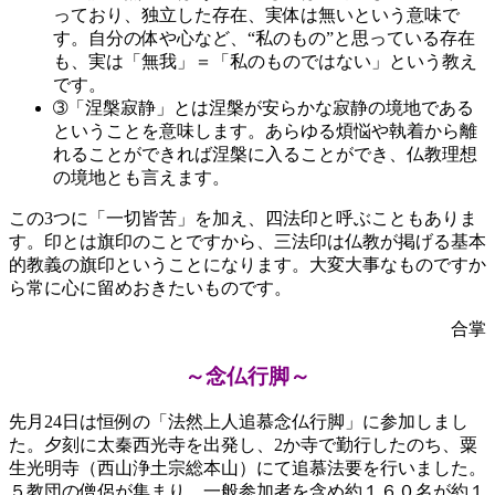
っており、独立した存在、実体は無いという意味で
す。自分の体や心など、“私のもの”と思っている存在
も、実は「無我」＝「私のものではない」という教え
です。
➂「涅槃寂静」とは涅槃が安らかな寂静の境地である
ということを意味します。あらゆる煩悩や執着から離
れることができれば涅槃に入ることができ、仏教理想
の境地とも言えます。
この3つに「一切皆苦」を加え、四法印と呼ぶこともありま
す。印とは旗印のことですから、三法印は仏教が掲げる基本
的教義の旗印ということになります。大変大事なものですか
ら常に心に留めおきたいものです。
合掌
～念仏行脚～
先月24日は恒例の「法然上人追慕念仏行脚」に参加しまし
た。夕刻に太秦西光寺を出発し、2か寺で勤行したのち、粟
生光明寺（西山浄土宗総本山）にて追慕法要を行いました。
５教団の僧侶が集まり、一般参加者を含め約１６０名が約１