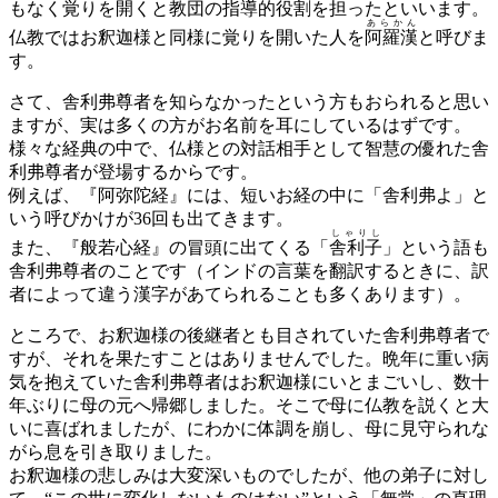
もなく覚りを開くと教団の指導的役割を担ったといいます。
あらかん
仏教ではお釈迦様と同様に覚りを開いた人を
阿羅漢
と呼びま
す。
さて、舎利弗尊者を知らなかったという方もおられると思い
ますが、実は多くの方がお名前を耳にしているはずです。
様々な経典の中で、仏様との対話相手として智慧の優れた舎
利弗尊者が登場するからです。
例えば、『阿弥陀経』には、短いお経の中に「舎利弗よ」と
いう呼びかけが36回も出てきます。
しゃりし
また、『般若心経』の冒頭に出てくる「
舎利子
」という語も
舎利弗尊者のことです（インドの言葉を翻訳するときに、訳
者によって違う漢字があてられることも多くあります）。
ところで、お釈迦様の後継者とも目されていた舎利弗尊者で
すが、それを果たすことはありませんでした。晩年に重い病
気を抱えていた舎利弗尊者はお釈迦様にいとまごいし、数十
年ぶりに母の元へ帰郷しました。そこで母に仏教を説くと大
いに喜ばれましたが、にわかに体調を崩し、母に見守られな
がら息を引き取りました。
お釈迦様の悲しみは大変深いものでしたが、他の弟子に対し