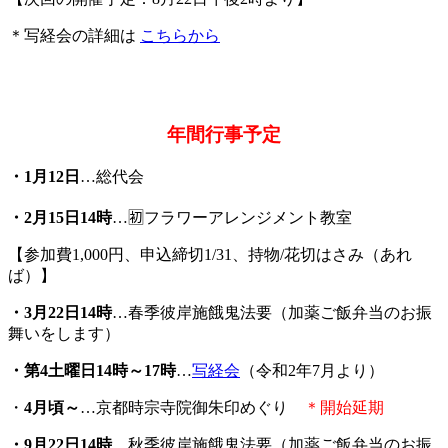
＊写経会の詳細は
こちらから
年間行事予定
・1月12日
…総代会
・2月15日14時
…🈠フラワーアレンジメント教室
【参加費1,000円、申込締切1/31、持物/花切はさみ（あれ
ば）】
・3月22日14時
…春季彼岸施餓鬼法要（加薬ご飯弁当のお振
舞いをします）
・第4土曜日14時～17時
…
写経会
（令和2年7月より）
・
4月頃～
…京都時宗寺院御朱印めぐり
＊開始延期
・
9
月22日14時
…秋季彼岸施餓鬼法要（加薬ご飯弁当のお振