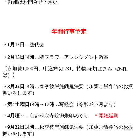
＊詳細はお問合せ下さい
年間行事予定
・1月12日
…総代会
・2月15日14時
…🈠フラワーアレンジメント教室
【参加費1,000円、申込締切1/31、持物/花切はさみ（あれ
ば）】
・3月22日14時
…春季彼岸施餓鬼法要（加薬ご飯弁当のお振
舞いをします）
・第4土曜日14時～17時
…写経会（令和2年7月より）
・
4月頃～
…京都時宗寺院御朱印めぐり
＊開始延期
・
9
月22日14時
…秋季彼岸施餓鬼法要（加薬ご飯弁当のお振
舞いをします）