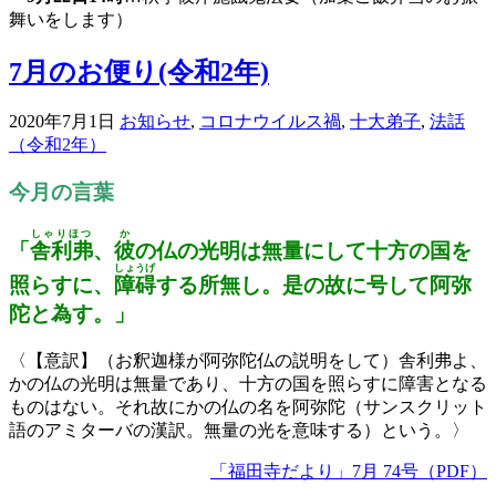
舞いをします）
7月のお便り(令和2年)
2020年7月1日
お知らせ
,
コロナウイルス禍
,
十大弟子
,
法話
（令和2年）
今月の言葉
しゃりほつ
か
「
舎利弗
、
彼
の仏の光明は無量にして十方の国を
しょうげ
照らすに、
障碍
する所無し。是の故に号して阿弥
陀と為す。」
〈【意訳】（お釈迦様が阿弥陀仏の説明をして）舎利弗よ、
かの仏の光明は無量であり、十方の国を照らすに障害となる
ものはない。それ故にかの仏の名を阿弥陀（サンスクリット
語のアミターバの漢訳。無量の光を意味する）という。〉
「福田寺だより」7月 74号（PDF）