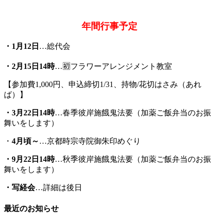
年間行事予定
・1月12日
…総代会
・2月15日14時
…🈠フラワーアレンジメント教室
【参加費1,000円、申込締切1/31、持物/花切はさみ（あれ
ば）】
・3月22日14時
…春季彼岸施餓鬼法要（加薬ご飯弁当のお振
舞いをします）
・
4月頃～
…京都時宗寺院御朱印めぐり
・
9
月22日14時
…秋季彼岸施餓鬼法要（加薬ご飯弁当のお振
舞いをします）
・写経会
…詳細は後日
最近のお知らせ