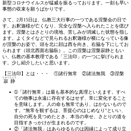
新型コロナウイルスが猛威を振るっております。一刻も早い
事態の収束を願うばかりです。
さて、2月15日は、仏教三大行事の一つである涅槃会の日で
す。お釈迦様が亡くなり、完全な涅槃へ入られたことを偲び
ます。涅槃とはさとりの境地、苦しみが消滅した状態を指し
ます。よくタイなどで見られるお釈迦様が横になっている像
が涅槃のお姿で、頭を北に顔は西を向き、右脇を下にしてお
られます（頭北西面右脇臥）。この涅槃は涅槃寂静ともい
い、仏教の基本教理である「三法印」の一つに挙げられま
す。少し紹介したいと思います。
【三法印】とは・・・ ①諸行無常 ②諸法無我 ③涅槃
じゃくじょう
寂静
➀「諸行無常」は最も基本的な真理といえます。すべ
ての物事は永遠に存在するはせず、常に変化すること
を意味します。人の命も無常であり、はかないもので
す。“無常を観ずるは、菩提心のはじめなり”といい、
自分の死を見つめたとき、本当の幸せ、さとりの道を
目指すきっかけが生まれるのです。
②「諸法無我」はあらゆるものは因縁によって成り立