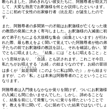
断られました。諦めきれない彼女たちに、阿難尊者が助太刀
して、大変な熱意でお釈迦様を何とか説得したといいます。
ここに初めて女性の出家修行者（比丘尼）が誕生したので
す。
また、阿難尊者の多聞第一の才能はお釈迦様が亡くなった後
の教団の発展に大きく寄与しました。お釈迦様の入滅後に初
ルビ
めて弟子たちによる大規模な集会（
結集
といいます）が行わ
れた際、最も教えをよく聞いて覚えていた阿難尊者が他の弟
子たちの前でお釈迦様の教説を話し、それを確認し合い、皆
でともに唱えました。「結集」には「ともに唱えること」と
ごうじゅ
いう意味があり、「
合誦
」とも訳されます。これこそ今日、
私たちがお唱えする「お経」の始まりなのです。お経の冒頭
にょぜがもん
は多くが「
如是我聞
（このように私は聞いた）」から始まり
ますが、この「私」とは本来は阿難尊者のことということに
なります。
阿難尊者は入門後もなかなか覚りを開けず、ついにお釈迦様
の入滅にも間に合いませんでした。しかし、諦めることな
く、結集を前にして発奮しついに覚りを得たということで
す。教えを常に聞いて、心に留めていた結果ではないでしょ