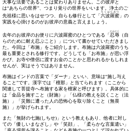
大事な法要であることは変わりありません。この彼岸と
は“あちらの世界”、つまり覚りの世界をいいます。浄土のご
ろくはらみつ
先祖様に思いをはせつつ、自らも修行として「
六波羅蜜
」の
実践を心掛けるのがお彼岸の意義と言えましょう。
にんにく
去年のお彼岸のお便りに六波羅蜜のひとつである「
忍辱
（自
らのために耐え忍ぶこと）」について書かせていただきまし
た。今回は「布施」をご紹介します。布施は六波羅蜜のうち
最も重要とされる修行です。どうしても「お布施」が思い浮
かび、お寺や僧侶に渡すお金のことかと思われるかもしれま
せんが、実はそうではありません。
布施はインドの言葉で「ダーナ」といい、意味は“施し与え
ること”です。漢字では「檀那」と当てられます（ここから
関連して菩提寺へ布施する家を檀家と呼びます）。具体的に
は「金品を施すこと（財施）」「仏様の教えを説くこと（法
施）」「災難に遭った人の恐怖心を取り除くこと（無畏
施）」が挙げられます。
また「無財の七施(しちせ)」という教えもあり、他者に対し
ての「優しいまなざし」や「笑顔」、「柔らかな言葉遣い」
「座る場所を譲ること」なども布施の一つとして説かれてい