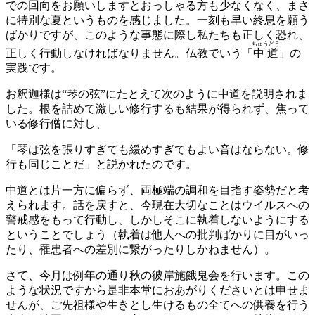
での回向をお願いしますとおっしゃる方も少なくなく、まさ
に特別な夏というものを感じました。一刻も早い終息を願う
ばかりですが、このような事態に際し私たちも正しく恐れ、
ちゅうどう
正しく行動しなければなりません。仏教でいう「
中道
」の
実践です。
お釈迦様は“琴の弦”にたとえて次のように中道を説明されま
した。根を詰めて激しい修行するも結果が得られず、焦って
いる修行僧に対し、
「琴は弦を張りすぎても緩めすぎてもよい音はならない。修
行も同じことだ」と説かれたのです。
中道とは片一方に偏らず、両極端の調和を目指す姿勢だと考
えられます。話を戻すと、今現在大切なことはウイルスへの
警戒感をもって行動し、しかしそこに執着しないようにする
ということでしょう（執着は他人への批判ばかりに目がいっ
たり、罹患者への差別に繋がったりしかねません）。
さて、今月は例年の通り秋の彼岸施餓鬼会を行います。この
ような状況ですから是非本堂におあがりくださいとは申せま
せんが、ご先祖様や生きとし生けるもの全てへの供養を行う