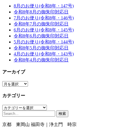
8月のお便り(令和8年・147号)
令和8年8月の御朱印対応日
7月のお便り(令和8年・146号)
令和8年7月の御朱印対応日
6月のお便り(令和8年・145号)
令和8年6月の御朱印対応日
5月のお便り(令和8年・144号)
令和8年5月の御朱印対応日
4月のお便り(令和8年・143号)
令和8年4月の御朱印対応日
アーカイブ
ア
ー
カテゴリー
カ
イ
カ
ブ
検
テ
索:
ゴ
京都 東岡山 福田寺｜浄土門 時宗
リ