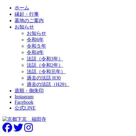
ホーム
縁起・行事
墓地のご案内
お知らせ
お知らせ
令和6年
令和５年
令和4年
法話（令和3年）
法話（令和2年）
法話（令和元年）
過去の法話 H30
過去の法話（H29）
道順・御朱印
Instagram
Facebook
公式LINE