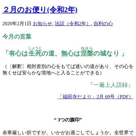
２月のお便り(令和2年)
2020年2月1日
お知らせ
,
法話（令和2年）
,
自利の心
今月の言葉
しょうじ
ねはん
「有心は
生死
の道、無心は
涅槃
の城なり 」
（〔解釈〕相対差別の心をもてば迷いの道があり、その心を
無くせば安らかな境地へと入ることができる）
『一遍上人語録』
「福田寺だより」2月 69号（PDF）
“ 3つの旗印”
余寒厳しい折ですが、いかがお過ごしでしょうか。全世界で