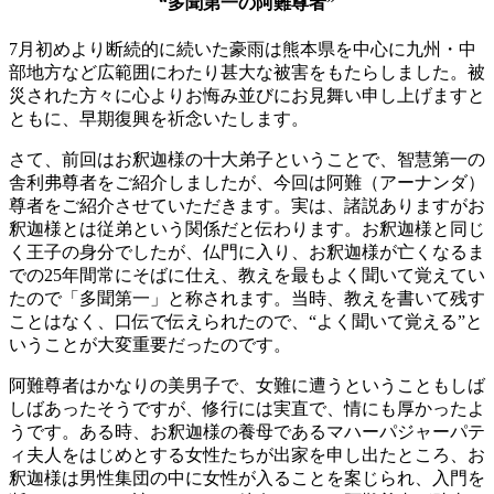
“
多聞
第一の
阿難
尊者”
7月初めより断続的に続いた豪雨は熊本県を中心に九州・中
部地方など広範囲にわたり甚大な被害をもたらしました。被
災された方々に心よりお悔み並びにお見舞い申し上げますと
ともに、早期復興を祈念いたします。
さて、前回はお釈迦様の十大弟子ということで、智慧第一の
舎利弗尊者をご紹介しましたが、今回は阿難（アーナンダ）
尊者をご紹介させていただきます。実は、諸説ありますがお
釈迦様とは従弟という関係だと伝わります。お釈迦様と同じ
く王子の身分でしたが、仏門に入り、お釈迦様が亡くなるま
での25年間常にそばに仕え、教えを最もよく聞いて覚えてい
たので「多聞第一」と称されます。当時、教えを書いて残す
ことはなく、口伝で伝えられたので、“よく聞いて覚える”と
いうことが大変重要だったのです。
阿難尊者はかなりの美男子で、女難に遭うということもしば
しばあったそうですが、修行には実直で、情にも厚かったよ
うです。ある時、お釈迦様の養母であるマハーパジャーパテ
ィ夫人をはじめとする女性たちが出家を申し出たところ、お
釈迦様は男性集団の中に女性が入ることを案じられ、入門を