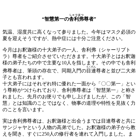
しゃりほつ
“智慧第一の
舎利弗
尊者”
気温、湿度共に高くなって参りました。今年はマスク必須の
夏を迎えそうですが、熱中症には十分ご注意ください。
今月はお釈迦様の十大弟子の一人、舎利弗（シャーリプト
ラ）尊者をご紹介させていただきます。十大弟子とはお釈迦
様の弟子たちの中で主要な10人を指します。その中でも舎利
もくれん
弗尊者は、筆頭の存在で、同期入門の
目連
尊者と並び二大弟
子とも言われます。
十大弟子にはそれぞれ特に優れた一面から「〇〇第一」とい
う尊称がつけられており、舎利弗尊者は「智慧第一」と称さ
れました。先月のお便りでも申し上げましたが、この「智
慧」とは知識のことではなく、物事の道理や特性を見抜く力
のことを言います。
実は舎利弗尊者は、お釈迦様と出会うまでは目連尊者と共に
サンジャヤという人物の高弟でした。お釈迦様の弟子から教
えを聞き、すぐに250人の修行者を連れて入門しました。ま