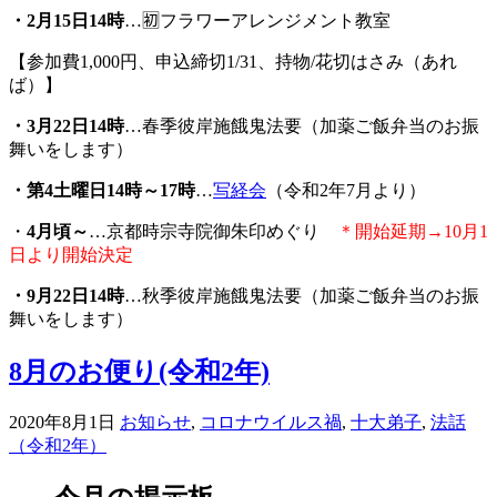
・2月15日14時
…🈠フラワーアレンジメント教室
【参加費1,000円、申込締切1/31、持物/花切はさみ（あれ
ば）】
・3月22日14時
…春季彼岸施餓鬼法要（加薬ご飯弁当のお振
舞いをします）
・第4土曜日14時～17時
…
写経会
（令和2年7月より）
・
4月頃～
…京都時宗寺院御朱印めぐり
＊開始延期→10月1
日より開始決定
・
9
月22日14時
…秋季彼岸施餓鬼法要（加薬ご飯弁当のお振
舞いをします）
8月のお便り(令和2年)
2020年8月1日
お知らせ
,
コロナウイルス禍
,
十大弟子
,
法話
（令和2年）