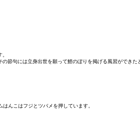
す。
午の節句には立身出世を願って鯉のぼりを掲げる風習ができた
ムはんこはフジとツバメを押しています。