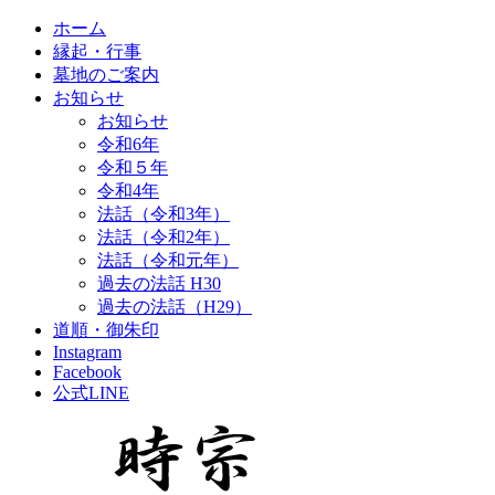
ホーム
縁起・行事
墓地のご案内
お知らせ
お知らせ
令和6年
令和５年
令和4年
法話（令和3年）
法話（令和2年）
法話（令和元年）
過去の法話 H30
過去の法話（H29）
道順・御朱印
Instagram
Facebook
公式LINE