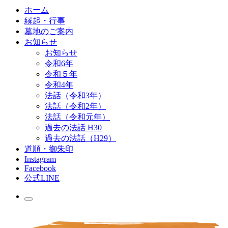
ホーム
縁起・行事
墓地のご案内
お知らせ
お知らせ
令和6年
令和５年
令和4年
法話（令和3年）
法話（令和2年）
法話（令和元年）
過去の法話 H30
過去の法話（H29）
道順・御朱印
Instagram
Facebook
公式LINE