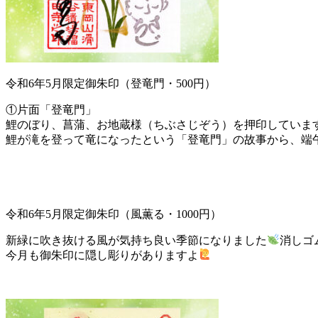
令和6年5月限定御朱印（登竜門・500円）
①片面「登竜門」
鯉のぼり、菖蒲、お地蔵様（ちぶさじぞう）を押印していま
鯉が滝を登って竜になったという「登竜門」の故事から、端
令和6年5月限定御朱印（風薫る・1000円）
新緑に吹き抜ける風が気持ち良い季節になりました
消しゴ
今月も御朱印に隠し彫りがありますよ