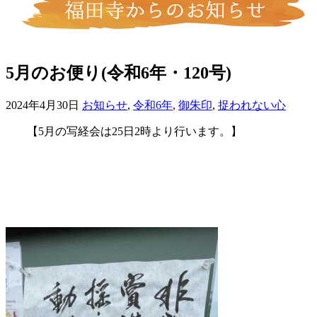
5月のお便り(令和6年・120号)
2024年4月30日
お知らせ
,
令和6年
,
御朱印
,
捉われない心
【5月の写経会は25日2時より行います。】