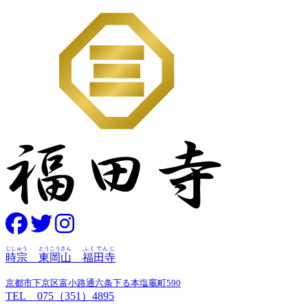
じしゅう
とうこうさん
ふくでんじ
時宗
東岡山
福田寺
京都市下京区富小路通六条下る本塩竈町590
TEL 075（351）4895