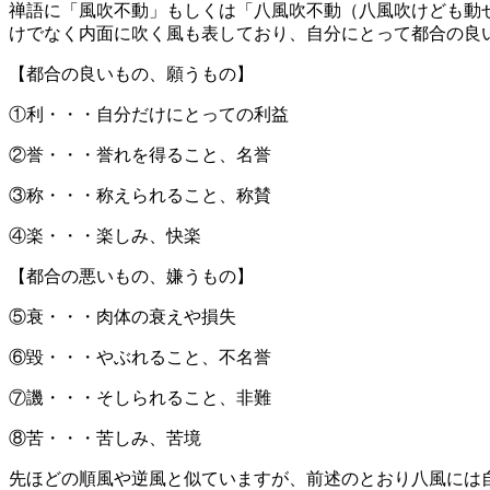
禅語に「風吹不動」もしくは「八風吹不動（八風吹けども動
けでなく内面に吹く風も表しており、自分にとって都合の良
【都合の良いもの、願うもの】
①利・・・自分だけにとっての利益
②誉・・・誉れを得ること、名誉
③称・・・称えられること、称賛
④楽・・・楽しみ、快楽
【都合の悪いもの、嫌うもの】
⑤衰・・・肉体の衰えや損失
⑥毀・・・やぶれること、不名誉
⑦譏・・・そしられること、非難
⑧苦・・・苦しみ、苦境
先ほどの順風や逆風と似ていますが、前述のとおり八風には