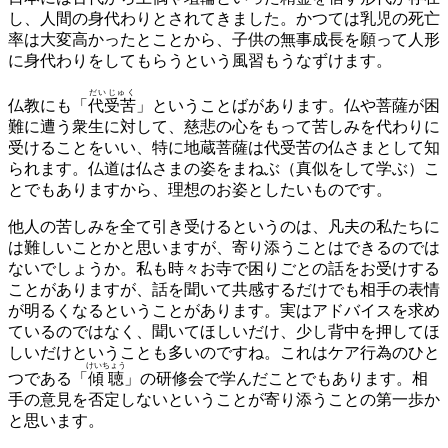
し、人間の身代わりとされてきました。かつては乳児の死亡
率は大変高かったとことから、子供の無事成長を願って人形
に身代わりをしてもらうという風習もうなずけます。
だいじゅく
仏教にも「
代受苦
」ということばがあります。仏や菩薩が困
難に遭う衆生に対して、慈悲の心をもって苦しみを代わりに
受けることをいい、特に地蔵菩薩は代受苦の仏さまとして知
られます。仏道は仏さまの姿をまねぶ（真似をして学ぶ）こ
とでもありますから、理想のお姿としたいものです。
他人の苦しみを全て引き受けるというのは、凡夫の私たちに
は難しいことかと思いますが、寄り添うことはできるのでは
ないでしょうか。私も時々お寺で困りごとの話をお受けする
ことがありますが、話を聞いて共感するだけでも相手の表情
が明るくなるということがあります。実はアドバイスを求め
ているのではなく、聞いてほしいだけ、少し背中を押してほ
しいだけということも多いのですね。これはケア行為のひと
けいちょう
つである「
傾聴
」の研修会で学んだことでもあります。相
手の意見を否定しないということが寄り添うことの第一歩か
と思います。