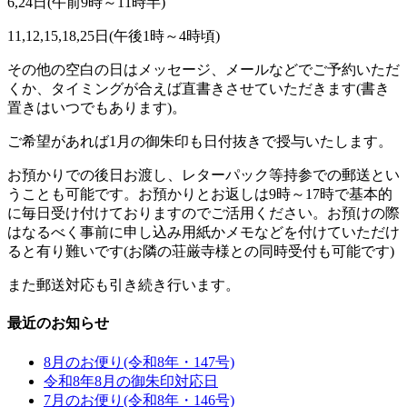
6,24
日
(
午前
9
時～
11
時半
)
11,12,15,18,25
日
(
午後
1
時～
4
時頃
)
その他の空白の日はメッセージ、メールなどでご予約いただ
くか、タイミングが合えば直書きさせていただきます
(
書き
置きはいつでもあります
)
。
ご希望があれば1
月の御朱印も日付抜きで授与いたします。
お預かりでの後日お渡し、レターパック等持参での郵送とい
うことも可能です。お預かりとお返しは
9
時～
17
時で基本的
に毎日受け付けておりますのでご活用ください。お預けの際
はなるべく事前に申し込み用紙かメモなどを付けていただけ
ると有り難いです
(
お隣の荘厳寺様との同時受付も可能です
)
また郵送対応も引き続き行います。
最近のお知らせ
8月のお便り(令和8年・147号)
令和8年8月の御朱印対応日
7月のお便り(令和8年・146号)