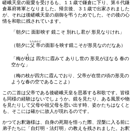
嵯峨天皇の寵愛を受けるも、１１歳で鎌倉に下り、第６代鎌
倉幕府将軍となりました。帰京後、３１歳で出家されました
が、それは後嵯峨天皇の崩御を弔うためでした。その後の心
情を和歌に残されています。
「朝夕に 面影映す 鏡こそ 別れし君が 形見なりけれ」
ちちみかど
（朝夕に
父帝
の面影を映す鏡こそが形見なのだなあ）
え
「梅が
枝
は 四方に霞みて ありし世の 形見がほなる 春の
空かな」
（梅の枝が四方に霞んでおり、父帝が在世の頃の形見の
ような春の空であることよ）
この二首は父帝である後嵯峨天皇を思慕する和歌です。皆様
も同様の経験はないでしょうか。鏡を見たり、ある風景や物
を見たりして父母や祖父母を思い出す時、姿かたちはなくと
も、そこには確かに故人が現れるのです。
かつてお釈迦様は、自身の死期を悟った際、涅槃に入る前に
弟子たちに「自灯明・法灯明」の教えを残されました。お釈