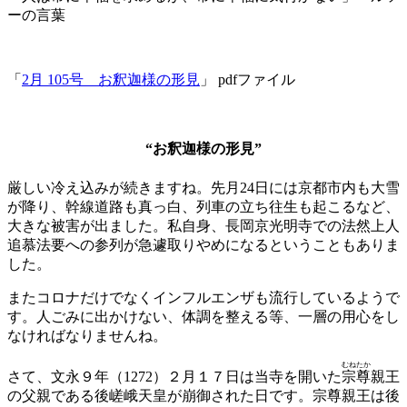
ーの言葉
「
2月 105号 お釈迦様の形見
」 pdfファイル
“お釈迦様の形見”
厳しい冷え込みが続きますね。先月24日には京都市内も大雪
が降り、幹線道路も真っ白、列車の立ち往生も起こるなど、
大きな被害が出ました。私自身、長岡京光明寺での法然上人
追慕法要への参列が急遽取りやめになるということもありま
した。
またコロナだけでなくインフルエンザも流行しているようで
す。人ごみに出かけない、体調を整える等、一層の用心をし
なければなりませんね。
むねたか
さて、文永９年（1272）２月１７日は当寺を開いた
宗尊
親王
の父親である後嵯峨天皇が崩御された日です。宗尊親王は後