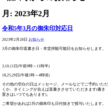
月:
2023年2月
令和5年3月の御朱印対応日
2023年2月28日
お知らせ
3
月の御朱印直書き日・本堂拝観可能日をお知らせします。
3,10,11
日
(
午前
9
時～
11
時半
)
18,25,29
日
(
午後
1
時～
4
時頃
)
その他の空白の日はメッセージ、メールなどでご予約いただ
くか、タイミングが合えば直書きさせていただきます
(
書き
置きはいつでもあります
)
。
ご希望があれば2
月の御朱印も日付抜きで授与いたします。