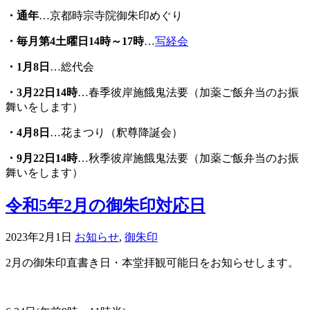
・通年
…京都時宗寺院御朱印めぐり
・毎月第4土曜日14時～17時
…
写経会
・1月8日
…総代会
・3月22日14時
…春季彼岸施餓鬼法要（加薬ご飯弁当のお振
舞いをします）
・4月8日
…花まつり（釈尊降誕会）
・
9
月22日14時
…秋季彼岸施餓鬼法要（加薬ご飯弁当のお振
舞いをします）
令和5年2月の御朱印対応日
2023年2月1日
お知らせ
,
御朱印
2
月の御朱印直書き日・本堂拝観可能日をお知らせします。