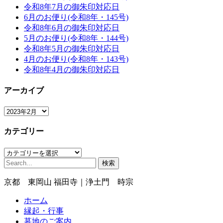
令和8年7月の御朱印対応日
6月のお便り(令和8年・145号)
令和8年6月の御朱印対応日
5月のお便り(令和8年・144号)
令和8年5月の御朱印対応日
4月のお便り(令和8年・143号)
令和8年4月の御朱印対応日
アーカイブ
ア
ー
カテゴリー
カ
イ
カ
ブ
検
テ
索:
ゴ
京都 東岡山 福田寺｜浄土門 時宗
リ
ー
ホーム
縁起・行事
墓地のご案内