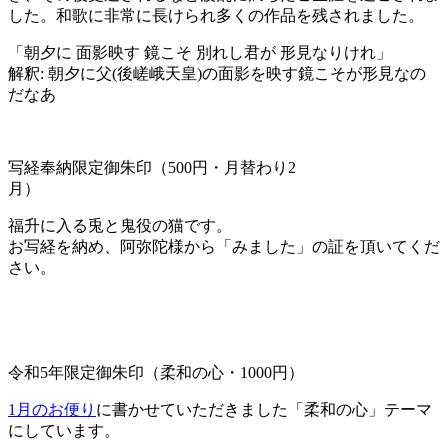
した。和歌に非常に長けられ多くの作品を残されました。
「朝夕に 面影映す 鏡こそ 別れし君が 形見なりけれ」
解釈: 朝夕に父(後嵯峨天皇)の面影を映す鏡こそが形見なの
だなあ
写経奉納限定御朱印（500円・月替わり2
月）
福升に入る兎と鬼役の猫です。
お写経を納め、阿弥陀様から「みました」の証を頂いてくだ
さい。
令和5年限定御朱印（柔和の心・1000円）
1月のお便り
に書かせていただきました「柔和の心」テーマ
にしています。