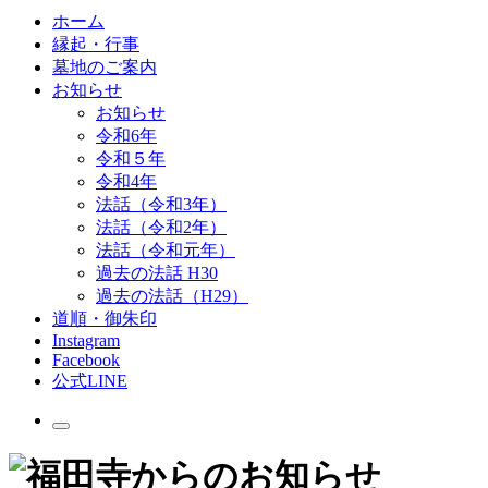
ホーム
縁起・行事
墓地のご案内
お知らせ
お知らせ
令和6年
令和５年
令和4年
法話（令和3年）
法話（令和2年）
法話（令和元年）
過去の法話 H30
過去の法話（H29）
道順・御朱印
Instagram
Facebook
公式LINE