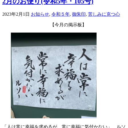
2月のお便り(令和5年・105号)
2023年2月1日
お知らせ
,
令和５年
,
御朱印
,
苦しみに克つ心
【今月の掲示板】
「人は常に幸福を求めるが、常に幸福に気付かない」 ルソ