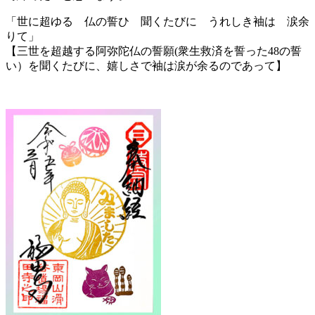
「世に超ゆる 仏の誓ひ 聞くたびに うれしき袖は 涙余
りて」
【三世を超越する阿弥陀仏の誓願(衆生救済を誓った48の誓
い）を聞くたびに、嬉しさで袖は涙が余るのであって】