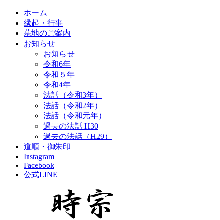
ホーム
縁起・行事
墓地のご案内
お知らせ
お知らせ
令和6年
令和５年
令和4年
法話（令和3年）
法話（令和2年）
法話（令和元年）
過去の法話 H30
過去の法話（H29）
道順・御朱印
Instagram
Facebook
公式LINE