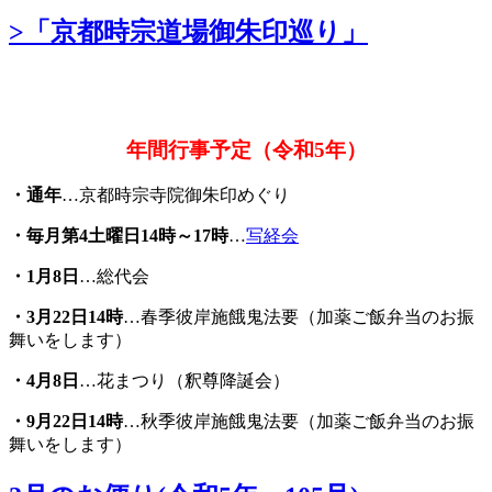
>「京都時宗道場御朱印巡り」
年間行事予定（令和5年）
・通年
…京都時宗寺院御朱印めぐり
・毎月第4土曜日14時～17時
…
写経会
・1月8日
…総代会
・3月22日14時
…春季彼岸施餓鬼法要（加薬ご飯弁当のお振
舞いをします）
・4月8日
…花まつり（釈尊降誕会）
・
9
月22日14時
…秋季彼岸施餓鬼法要（加薬ご飯弁当のお振
舞いをします）