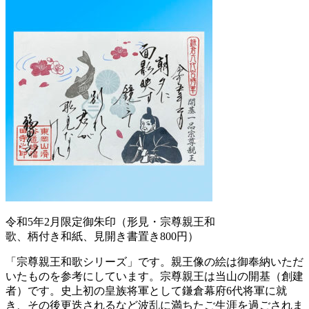
令和5年2月限定御朱印（形見・宗尊親王和
歌、柄付き和紙、見開き書置き800円）
「宗尊親王和歌シリーズ」です。親王像の絵は御奉納いただ
いたものを参考にしています。宗尊親王は当山の開基（創建
者）です。史上初の皇族将軍として鎌倉幕府6代将軍に就
き、その後更迭されるなど波乱に満ちたご生涯を過ごされま