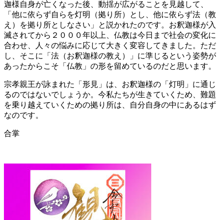
迦様自身が亡くなった後、動揺が広がることを見越して、
「他に依らず自らを灯明（拠り所）とし、他に依らず法（教
え）を拠り所としなさい」と説かれたのです。お釈迦様が入
滅されてから２０００年以上、仏教は今日まで社会の変化に
合わせ、人々の悩みに応じて大きく変容してきました。ただ
し、そこに「法（お釈迦様の教え）」に準じるという姿勢が
あったからこそ「仏教」の形を留めているのだと思います。
宗孝親王が詠まれた「形見」は、お釈迦様の「灯明」に通じ
るのではないでしょうか。今私たちが生きていくため、難題
を乗り越えていくための拠り所は、自分自身の中にあるはず
なのです。
合掌