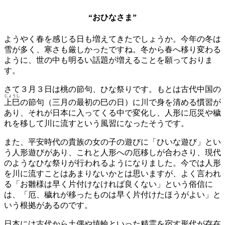
“おひなさま”
ようやく春を感じる日も増えてきたでしょうか。今年の冬は
雪が多く、寒さも厳しかったですね。冬から春へ移り変わる
ように、世の中も明るい話題が増えることを願っておりま
す。
さて３月３日は桃の節句、ひな祭りです。もとは古代中国の
じょうし
上巳
の節句（三月の最初の巳の日）に川で身を清める慣習が
あり、それが日本に入ってくる中で変化し、人形に厄災や穢
れを移して川に流すという風習になったそうです。
また、平安時代の貴族の女の子の遊びに「ひいな遊び」とい
う人形遊びがあり、これと人形への厄移しが合わさり、現代
のようなひな祭りが行われるようになりました。今では人形
を川に流すことはあまりないかとは思いますが、よく言われ
る「お雛様は早く片付けなければ良くない」という俗信に
は、「厄、穢れが移ったものは早く片付けたほうがよい」と
いう根拠があるのです。
日本には古代から土偶や埴輪といった精霊を宿す形代が存在