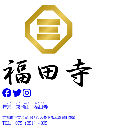
じしゅう
とうこうさん
ふくでんじ
時宗
東岡山
福田寺
京都市下京区富小路通六条下る本塩竈町590
TEL 075（351）4895