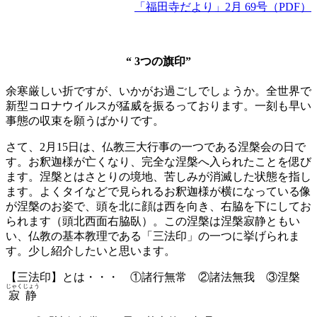
「福田寺だより」2月 69号（PDF）
“ 3つの旗印”
余寒厳しい折ですが、いかがお過ごしでしょうか。全世界で
新型コロナウイルスが猛威を振るっております。一刻も早い
事態の収束を願うばかりです。
さて、2月15日は、仏教三大行事の一つである涅槃会の日で
す。お釈迦様が亡くなり、完全な涅槃へ入られたことを偲び
ます。涅槃とはさとりの境地、苦しみが消滅した状態を指し
ます。よくタイなどで見られるお釈迦様が横になっている像
が涅槃のお姿で、頭を北に顔は西を向き、右脇を下にしてお
られます（頭北西面右脇臥）。この涅槃は涅槃寂静ともい
い、仏教の基本教理である「三法印」の一つに挙げられま
す。少し紹介したいと思います。
【三法印】とは・・・ ①諸行無常 ②諸法無我 ③涅槃
じゃくじょう
寂静