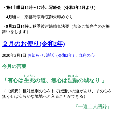
・第4土曜日14時～17時
…
写経会（令和2年4月より）
・
4月頃～
…京都時宗寺院御朱印めぐり
・
9
月22日14時
…秋季彼岸施餓鬼法要（加薬ご飯弁当のお振
舞いをします）
２月のお便り(令和2年)
2020年2月1日
お知らせ
,
法話（令和2年）
,
自利の心
今月の言葉
しょうじ
ねはん
「有心は
生死
の道、無心は
涅槃
の城なり 」
（〔解釈〕相対差別の心をもてば迷いの道があり、その心を
無くせば安らかな境地へと入ることができる）
『一遍上人語録』