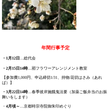
年間行事予定
・1月12日
…総代会
・2月15日14時
…🈠フラワーアレンジメント教室
【参加費1,000円、申込締切1/31、持物/花切はさみ（あれ
ば）】
・3月22日14時
…春季彼岸施餓鬼法要（加薬ご飯弁当のお振
舞いをします）
・
4月頃～
…京都時宗寺院御朱印めぐり