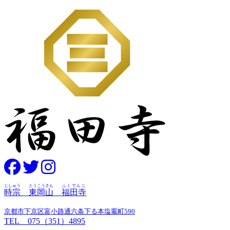
じしゅう
とうこうさん
ふくでんじ
時宗
東岡山
福田寺
京都市下京区富小路通六条下る本塩竈町590
TEL 075（351）4895