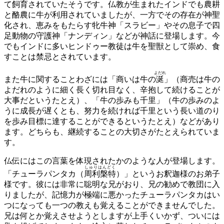
て飼育されていたそうです。仏教が生まれたインドでも農耕
と酪農に牛が利用されていましたが、一方でその存在が神聖
化され、恵みをもたらす牝牛神「スラビー」やその息子で四
足動物の守護神「ナンディン」などが神話に登場します。今
でもインドに多いヒンドゥー教徒は牛を聖獣として崇め、食
すことは禁忌とされています。
よだれ
また牛に関することわざには「商いは牛の
涎
」（商売は牛の
よだれのように細く長く切れ目なく、辛抱して続けることが
大事だというたとえ）、「牛の歩みも千里」（牛の歩みのよ
うに成長が遅くとも、努力を続ければ千里という長い道のり
を歩み目標に達することができるというたとえ）などがあり
ます。どちらも、継続することの大切さがたとえられていま
す。
仏伝にはこの言葉を体現されたかのような人が登場します。
しゅりはんどく
「チューラパンタカ（
周利槃特
）」というお釈迦様のお弟子
様です。彼には非常に聡明な兄がおり、兄の勧めで教団に入
りましたが、記憶力が極端に悪かったチューラパンタカはい
つになっても一つの教えも覚えることができませんでした。
兄は何とか覚えさせようとしますが上手くいかず、ついには