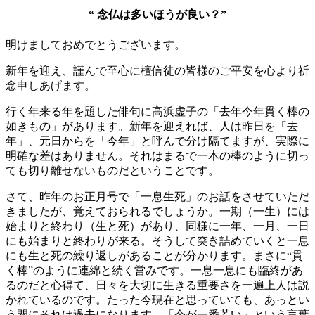
“ 念仏は多いほうが良い？”
明けましておめでとうございます。
新年を迎え、謹んで至心に檀信徒の皆様のご平安を心より祈
念申しあげます。
行く年来る年を題した俳句に高浜虚子の「去年今年貫く棒の
如きもの」があります。新年を迎えれば、人は昨日を「去
年」、元日からを「今年」と呼んで分け隔てますが、実際に
明確な差はありません。それはまるで一本の棒のように切っ
ても切り離せないものだということです。
さて、昨年のお正月号で「一息生死」のお話をさせていただ
きましたが、覚えておられるでしょうか。一期（一生）には
始まりと終わり（生と死）があり、同様に一年、一月、一日
にも始まりと終わりが来る。そうして突き詰めていくと一息
にも生と死の繰り返しがあることが分かります。まさに“貫
く棒”のように連綿と続く営みです。一息一息にも臨終があ
るのだと心得て、日々を大切に生きる重要さを一遍上人は説
かれているのです。たった今現在と思っていても、あっとい
う間にそれは過去になります。「今が一番若い」という言葉