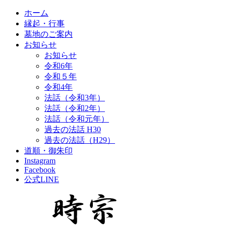
ホーム
縁起・行事
墓地のご案内
お知らせ
お知らせ
令和6年
令和５年
令和4年
法話（令和3年）
法話（令和2年）
法話（令和元年）
過去の法話 H30
過去の法話（H29）
道順・御朱印
Instagram
Facebook
公式LINE