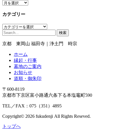
ア
ー
カテゴリー
カ
イ
カ
ブ
検
テ
索:
ゴ
京都 東岡山 福田寺｜浄土門 時宗
リ
ー
ホーム
縁起・行事
墓地のご案内
お知らせ
道順・御朱印
〒600-8119
京都市下京区富小路通六条下る本塩竈町590
TEL／FAX：075（351）4895
Copyright© 2026 fukudenji All Rights Reseved.
トップへ