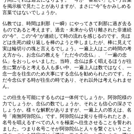
を掲示板で見たことがありますが、まさに“今”をかみしめる
言葉ではないでしょうか。
仏教では、時間は刹那（一瞬）にやってきて刹那に過ぎ去る
ものであると考えます。過去・未来から切り離された非連続
の“今”、この“今”が連続して時の流れを感じるのです。先ほ
どは生死の繰り返しを棒のようと申しましたが、棒に見えて
実は輪切りの塊と言えるでしょう。一遍上人はこの時間の考
え方から、お念仏の教えを「ただ今の念仏」、「一遍の念
仏」をおっしゃいました。当時、念仏は多く唱えるほうが往
生に繋がると考える人も多い中、一遍上人は数ではなく、一
念一念を往生のため大事にする念仏を勧められたのです。た
だ今念仏する時が往生の時であり、それ以外は考えられませ
ん。
この往生を可能にするものは一体何でしょうか。阿弥陀様の
力でしょうか、念仏の数でしょうか、それとも信心の深さで
しょうか。様々な解釈がありますが、一遍上人の答えは、名
号「南無阿弥陀仏」です。阿弥陀仏は覚りを得られたとき、
名号を唱えるすべての人々を極楽へ往生させることを誓われ
ました。つまり名号こそが阿弥陀仏と人々を繋ぐということ