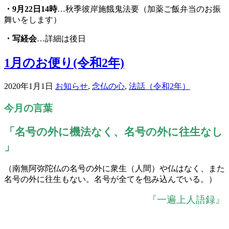
・
9
月22日14時
…秋季彼岸施餓鬼法要（加薬ご飯弁当のお振
舞いをします）
・写経会
…詳細は後日
1月のお便り(令和2年)
2020年1月1日
お知らせ
,
念仏の心
,
法話（令和2年）
今月の言葉
「名号の外に機法なく、名号の外に往生なし
」
（南無阿弥陀仏の名号の外に衆生（人間）や仏はなく、また
名号の外に往生もない。名号が全てを包み込んでいる。）
『一遍上人語録』