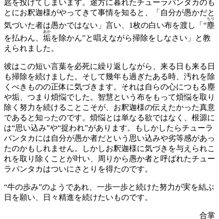
匙を投げてしまいます。途方に暮れたチューラパンタカのも
とにお釈迦様がやってきて事情を知ると、「自分が愚かだと
ちり
気づいた者は愚かではない」言い、1枚の白い布を渡し「“
塵
あか
を払わん、
垢
を除かん”と唱えながら掃除をしなさい」と教
えられました。
彼はこの短い言葉を必死に繰り返しながら、来る日も来る日
も掃除を続けました。そして幾年も過ぎたある時、汚れを除
くべきものの正体に気づきます。それは自らの心につもる塵
や垢、つまり煩悩でした。智慧という布をもって煩悩を取り
除く努力を続けることこそが、お釈迦様の伝えたかった真意
であると知ったのです。煩悩とは単なる欲ではなく、根源に
は“思い込み”や“捉われ”があります。もしかしたらチューラ
パンタカには自分が愚か者だという思い込みや劣等感があっ
たのかもしれません。しかしお釈迦様に気づきを与えられこ
れを取り除くことが叶い、周りから愚か者と呼ばれたチュー
ラパンタカはついにさとりを得たのです。
“牛の歩み”のようであれ、一歩一歩と続けた努力が実を結ぶ
日を願い、日々精進を続けたいものです。
合掌