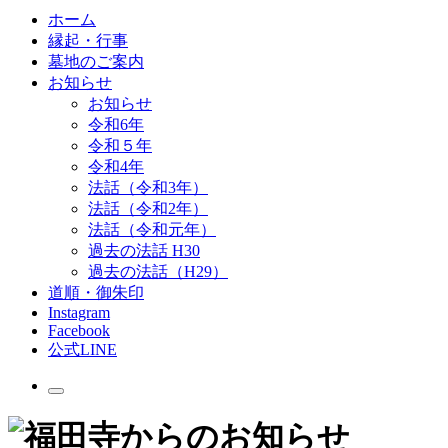
ホーム
縁起・行事
墓地のご案内
お知らせ
お知らせ
令和6年
令和５年
令和4年
法話（令和3年）
法話（令和2年）
法話（令和元年）
過去の法話 H30
過去の法話（H29）
道順・御朱印
Instagram
Facebook
公式LINE