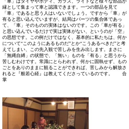
「車」はタイヤやボディ、ガラス、ライトなど様々な部品が
縁として集まって車と認識できます。一つの部品を見て
「車」であると思う人はいないでしょう。ですから「車」が
有ると思い込んでいますが、結局はパーツの集合体であっ
て、「車」そのものの実体はないのです。この「車が有る」
と思い込んでいるだけで実は実体がない、というのが「空」
の思想です。この例だけではなく、基本的に私たちは、何か
について“このようにあるものだ”とか“こうあるべきだ”と考
えてしまい、この先入観で苦しみを生み出します。まさに
「無縄自縛」の状態で、「無い」ものを「有る」と思うから
苦しむわけです。常識にとらわれず、何かに固執せず、もの
ごとをありのままに観ることができれば、苦しみから解放さ
れると『般若心経』は教えてくださっているのです。 合
掌