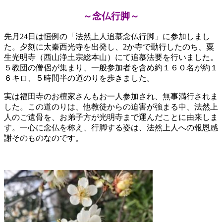
～念仏行脚～
先月24日は恒例の「法然上人追慕念仏行脚」に参加しまし
た。夕刻に太秦西光寺を出発し、2か寺で勤行したのち、粟
生光明寺（西山浄土宗総本山）にて追慕法要を行いました。
５教団の僧侶が集まり、一般参加者を含め約１６０名が約１
６キロ、５時間半の道のりを歩きました。
実は福田寺のお檀家さんもお一人参加され、無事満行されま
した。この道のりは、他教徒からの迫害が強まる中、法然上
人のご遺骨を、お弟子方が光明寺まで運んだことに由来しま
す。一心に念仏を称え、行脚する姿は、法然上人への報恩感
謝そのものなのです。