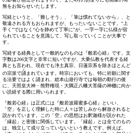
無をお知らせいたします。
写経というと、「難しそう」、「筆は慣れてないから」、と
敬遠される方もおられますが、もったいないことです。“上
手く”ではなく“心を静めて丁寧に”が、一字一字に仏様が宿
られていることを意識して、写し取っていくことが大事で
す。
写経する経典として一般的なのものは『般若心経』です。文
字数は266文字と非常に短いですが、大乗仏教を代表する経
典とも言われ、現在でも浄土真宗、日蓮宗系を除きほとんど
よ
の宗派で
誦
まれています。時宗においても、特に祈願に関す
る法要ではよく誦まれ、総本山遊行寺では毎朝の勤行の後
に、天照皇大神・熊野権現・大隅正八幡大菩薩の神棚に向か
い読経する際に用いられます。
『般若心経』は正式には『般若波羅蜜多心経』といい、
「空」を正しく理解した時に人々は苦しみから解放されると
説かれています。この「空」の思想はお釈迦様が説かれた
「縁起」と密接に関係しています。「縁起」とは全てのもの
は、独立して成り立っていないという教えです。例えば、