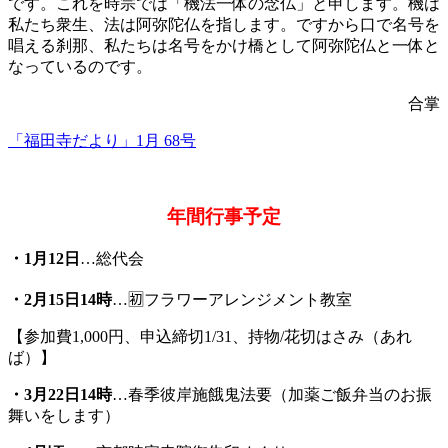
です。これを時宗では「機法一体の念仏」と申します。機は
私たち衆生、法は阿弥陀仏を指します。ですから口で名号を
唱える刹那、私たちは名号をかけ橋として阿弥陀仏と一体と
なっているのです。
合掌
「福田寺だより」1月 68号
年間行事予定
・1月12日
…総代会
・2月15日14時
…🈠フラワーアレンジメント教室
【参加費1,000円、申込締切1/31、持物/花切はさみ（あれ
ば）】
・3月22日14時
…春季彼岸施餓鬼法要（加薬ご飯弁当のお振
舞いをします）