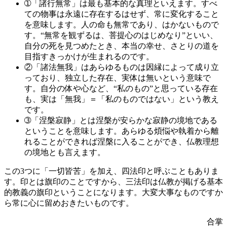
➀「諸行無常」は最も基本的な真理といえます。すべ
ての物事は永遠に存在するはせず、常に変化すること
を意味します。人の命も無常であり、はかないもので
す。“無常を観ずるは、菩提心のはじめなり”といい、
自分の死を見つめたとき、本当の幸せ、さとりの道を
目指すきっかけが生まれるのです。
②「諸法無我」はあらゆるものは因縁によって成り立
っており、独立した存在、実体は無いという意味で
す。自分の体や心など、“私のもの”と思っている存在
も、実は「無我」＝「私のものではない」という教え
です。
➂「涅槃寂静」とは涅槃が安らかな寂静の境地である
ということを意味します。あらゆる煩悩や執着から離
れることができれば涅槃に入ることができ、仏教理想
の境地とも言えます。
この3つに「一切皆苦」を加え、四法印と呼ぶこともありま
す。印とは旗印のことですから、三法印は仏教が掲げる基本
的教義の旗印ということになります。大変大事なものですか
ら常に心に留めおきたいものです。
合掌