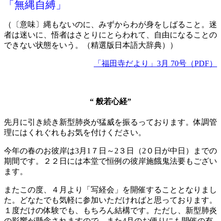
「
無縄自縛
」
（〔意味〕縄もないのに、みずからわが身をしばること。迷
者は迷いに、悟者はさとりにとらわれて、自由になることの
できない状態をいう。（精選版日本語大辞典））
「福田寺だより」3月 70号（PDF）
“ 般若心経”
先月に引き続き新型肺炎が猛威を振るっております。体調管
理にはくれぐれもお気を付けください。
今年の春のお彼岸は3月1７日～2３日（2０日が中日）までの
期間です。２２日には本堂で恒例の彼岸施餓鬼法要もござい
ます。
またこの度、４月より「写経会」を開催することとなりまし
た。どなたでも気軽に参加いただければと思っております。
１度だけの体験でも、もちろん結構です。ただし、新型肺炎
の影響が懸念されますので、また4月のお便りにも開催の有