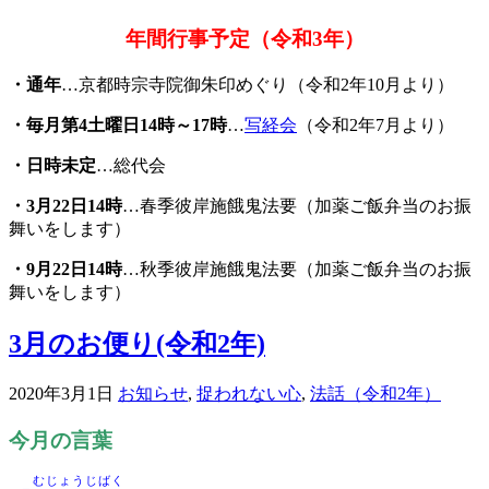
年間行事予定（令和3年）
・通年
…京都時宗寺院御朱印めぐり（令和2年10月より）
・毎月第4土曜日14時～17時
…
写経会
（令和2年7月より）
・日時未定
…総代会
・3月22日14時
…春季彼岸施餓鬼法要（加薬ご飯弁当のお振
舞いをします）
・
9
月22日14時
…秋季彼岸施餓鬼法要（加薬ご飯弁当のお振
舞いをします）
3月のお便り(令和2年)
2020年3月1日
お知らせ
,
捉われない心
,
法話（令和2年）
今月の言葉
むじょうじばく