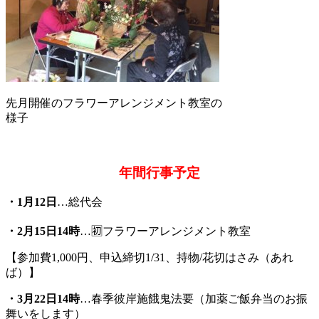
先月開催のフラワーアレンジメント教室の
様子
年間行事予定
・1月12日
…総代会
・2月15日14時
…🈠フラワーアレンジメント教室
【参加費1,000円、申込締切1/31、持物/花切はさみ（あれ
ば）】
・3月22日14時
…春季彼岸施餓鬼法要（加薬ご飯弁当のお振
舞いをします）