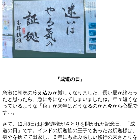
『成道の日』
急激に朝晩の冷え込みが厳しくなりました。長い夏が終わっ
たと思ったら、急に冬になってしまいましたね。年々短くな
っているような「秋」が来年はどうなるのかと今から心配で
す…。
さて、12月8日はお釈迦様がさとりを開かれた記念日、「成
道の日」です。インドの釈迦族の王子であったお釈迦様は、
身分を捨てて出家し、６年にも及ぶ厳しい修行の末さとりを