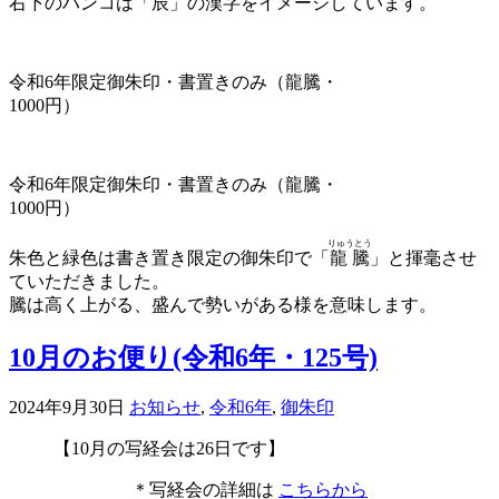
右下のハンコは「辰」の漢字をイメージしています。
令和6年限定御朱印・書置きのみ（龍騰・
1000円）
令和6年限定御朱印・書置きのみ（龍騰・
1000円）
りゅうとう
朱色と緑色は書き置き限定の御朱印で「
龍騰
」と揮毫させ
ていただきました。
騰は高く上がる、盛んで勢いがある様を意味します。
10月のお便り(令和6年・125号)
2024年9月30日
お知らせ
,
令和6年
,
御朱印
【10月の写経会は26日です】
＊写経会の詳細は
こちらから