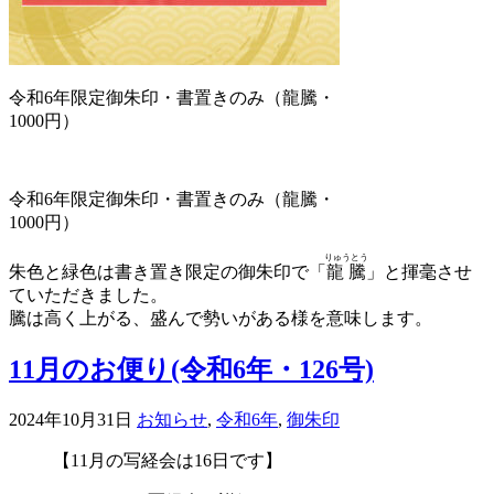
令和6年限定御朱印・書置きのみ（龍騰・
1000円）
令和6年限定御朱印・書置きのみ（龍騰・
1000円）
りゅうとう
朱色と緑色は書き置き限定の御朱印で「
龍騰
」と揮毫させ
ていただきました。
騰は高く上がる、盛んで勢いがある様を意味します。
11月のお便り(令和6年・126号)
2024年10月31日
お知らせ
,
令和6年
,
御朱印
【11月の写経会は16日です】