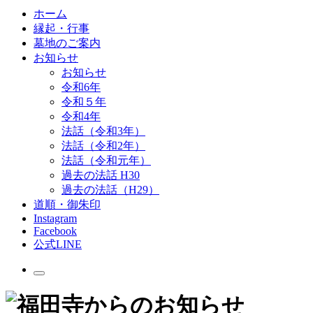
ホーム
縁起・行事
墓地のご案内
お知らせ
お知らせ
令和6年
令和５年
令和4年
法話（令和3年）
法話（令和2年）
法話（令和元年）
過去の法話 H30
過去の法話（H29）
道順・御朱印
Instagram
Facebook
公式LINE