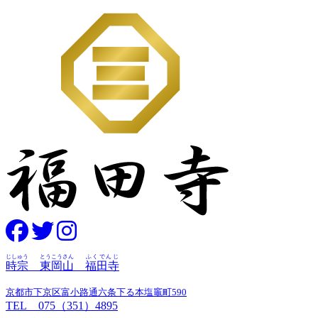
じしゅう
とうこうさん
ふくでんじ
時宗
東岡山
福田寺
京都市下京区富小路通六条下る本塩竈町590
TEL 075（351）4895