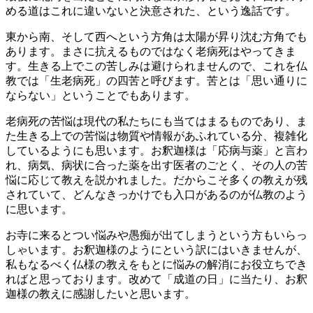
める道はこれに違いないと決意された、という逸話です。
東から南、そして西へという方角は太陽が昇り沈む方角でも
あります。まさに抗えるものではなく老病死はやってきま
す。生きる上でこの苦しみは避けられませんので、これを仏
教では「生老病死」の四苦と呼びます。苦とは「思い通りに
ならない」ということでもあります。
老病死の苦悩は現代の私たちにも当てはまるものであり、ま
た生きる上での苦悩は物質や情報があふれている分、複雑化
しているようにも思います。お釈迦様は「応病与薬」と言わ
れ、病気、病状に合った薬を出す医者のごとく、その人の苦
悩に応じて教えを説かれました。だからこそ多くの教えが残
されていて、どんなきっかけでも入口があるのが仏教のよう
に思います。
お寺に来るとつい悩みや愚痴が出てしまうという方もいらっ
しゃいます。お釈迦様のようにという訳にはいきませんが、
私もなるべく仏様の教えをもとに悩みの解消にお役立ちでき
ればと思っております。改めて「成道の日」に当たり、お釈
迦様の教えに感謝したいと思います。