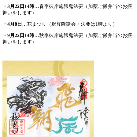
・3月22日14時
…春季彼岸施餓鬼法要（加薬ご飯弁当のお振
舞いをします）
・4月8日
…花まつり（釈尊降誕会・法要は1時より）
・
9
月22日14時
…秋季彼岸施餓鬼法要（加薬ご飯弁当のお振
舞いをします）