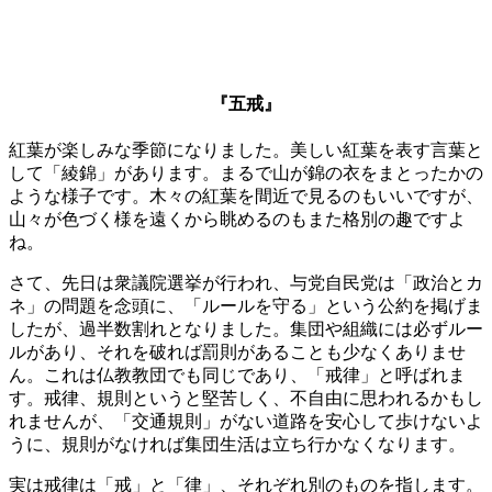
『五戒』
紅葉が楽しみな季節になりました。美しい紅葉を表す言葉と
して「綾錦」があります。まるで山が錦の衣をまとったかの
ような様子です。木々の紅葉を間近で見るのもいいですが、
山々が色づく様を遠くから眺めるのもまた格別の趣ですよ
ね。
さて、先日は衆議院選挙が行われ、与党自民党は「政治とカ
ネ」の問題を念頭に、「ルールを守る」という公約を掲げま
したが、過半数割れとなりました。集団や組織には必ずルー
ルがあり、それを破れば罰則があることも少なくありませ
ん。これは仏教教団でも同じであり、「戒律」と呼ばれま
す。戒律、規則というと堅苦しく、不自由に思われるかもし
れませんが、「交通規則」がない道路を安心して歩けないよ
うに、規則がなければ集団生活は立ち行かなくなります。
実は戒律は「戒」と「律」、それぞれ別のものを指します。