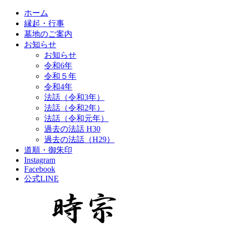
ホーム
縁起・行事
墓地のご案内
お知らせ
お知らせ
令和6年
令和５年
令和4年
法話（令和3年）
法話（令和2年）
法話（令和元年）
過去の法話 H30
過去の法話（H29）
道順・御朱印
Instagram
Facebook
公式LINE