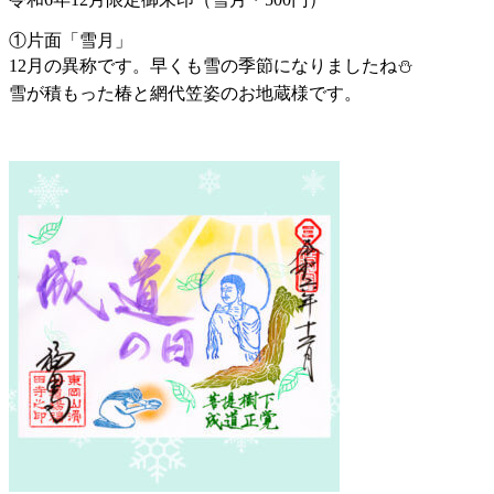
①片面「雪月」
12月の異称です。早くも雪の季節になりましたね⛄️
雪が積もった椿と網代笠姿のお地蔵様です。