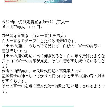
令和6年12月限定書置き御朱印（百人一
首・山部赤人・1000円）
③見開き書置き「百人一首/山部赤人」
百人一首をモチーフにした和歌御朱印です。
「田子の浦に うち出でて見れば 白妙の 富士の高嶺に
雪は降りつつ」
【田子の浦の海辺に出て仰ぎ見ると、白い布を掛けたような
真っ白い富士の高嶺が見え、そこに雪が降り続いていること
よ】
作者の山部赤人、奈良時代初期の宮廷歌人です。
霊峰富士の神々しいばかりの真っ白さと田子の浦の青の対比
が際立ちます。
初めて富士山を遠く望んだ時の感動が思い起こされるようで
す。