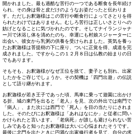
開かれました。最も過酷な苦行の一つである断食を長年続け
られ、その身は骨と皮だけのようなお姿だったと伝わりま
す。ただしお釈迦様はこの苦行や断食行によってさとりを得
られたわけではありません。むしろ苦行は正しいさとりへの
妨げとなることに気づかれたのです。そしてナイランジャナ
ー川で沐浴し体を清めたのち、幸運にも村娘スジャーターに
出会い、彼女から乳粥の供養を受けられました。英気を養っ
たお釈迦様は菩提樹の下に座り、ついに正覚を得、成道を完
成されました。ですからこの１２月８日は仏教の始まりの日
でもあります。
そもそも、お釈迦様がなぜ王位を捨て、妻子とも別れ、出家
したかをご存じでしょうか。その契機は「四門出遊」の伝説
として語り継がれます。
お釈迦様が若き王子であった頃、馬車に乗って遊園に出かけ
る折、城の東門を出ると「老人」を見、次の外出では南門で
「病人」、また次には西門で「死人」を目の当たりにされま
した。そのたびにお釈迦様は「あれはなにか」と従者に問い
かけられたと言います。「老病死」が誰しも避けられない苦
しみであると知ったお釈迦様は大いに心悩まれたそうです。
最後に北門を出たときに円満な出家修行者を見て、自分の求