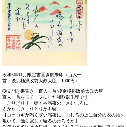
令和6年11月限定書置き御朱印（百人一
首・後京極摂政前太政大臣・1000円）
③見開き書置き「百人一首/後京極摂政前太政大臣」
百人一首をモチーフにした和歌御朱印です。
「きりぎりす 鳴くや霜夜の さむしろに
衣かたしき ひとりかも寝む」
【コオロギが鳴く寒い霜夜に、むしろの上に自分の衣の袖を
敷いて、独り寂しく寝るのだろうか】
作者の本名は藤原良経。奥さんに先立たれた直後に詠んだ歌