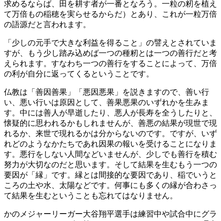
求めるならば、田を耕す者が一番となろう。一粒の
籾
を植え
て万倍もの稲穂を実らせるからだ）とあり、これが一粒万倍
の語源だと言われます。
「少しの元手で大きな利益を得ること」の譬えとされていま
すが、もう少し踏み込めば一つの種籾とは一つの善行だと考
えられます。すなわち一つの善行をすることによって、万倍
の利が自分に返ってくるということです。
仏教は「善因善果」「悪因悪果」を説きますので、善い行
い、悪い行いは原因として、善果悪果のいずれかを生みま
す。中には善人が早逝したり、悪人が長寿を全うしたりと、
懐疑的に思われるかもしれませんが、善悪の結果が現世で現
れるか、来世で現れるかは分からないのです。ですが、いず
れどのようなかたちであれ因果の報いを受けることになりま
す。悪行をしない人間などいませんが、少しでも善行を積む
努力が大切なのだと思います。そして結果を生むもう一つの
要因が「縁」です。縁とは間接的な要因であり、稲でいうと
ころの土や水、太陽などです。何事にも多くの縁が合わさっ
て結果を生むということも忘れてはなりません。
かのメジャーリーガー大谷翔平選手は練習中や試合中にグラ