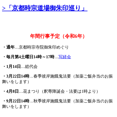
>「京都時宗道場御朱印巡り」
年間行事予定（令和6年）
・通年
…京都時宗寺院御朱印めぐり
・毎月第4土曜日14時～17時
…
写経会
・1月14日
…総代会
・3月22日14時
…春季彼岸施餓鬼法要（加薬ご飯弁当のお振
舞いをします）
・4月8日
…花まつり（釈尊降誕会・法要は1時より）
・
9
月22日14時
…秋季彼岸施餓鬼法要（加薬ご飯弁当のお振
舞いをします）