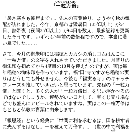
いちりゅうまんばい
『
一粒万倍
』
「暑さ寒さも彼岸まで」。先人の言葉通り、ようやく秋の気
配が訪れました。今年、京都市は猛暑日（35℃以上）が54
日、熱帯夜（夜間25℃以上）が64日を数え、最多記録を更新
したそうです。いずれも3年前の数倍程ですので、本当に暑
い夏でした……。
さて、今月の御朱印には稲穂とカカシの消しゴムはんこに
「一粒万倍」の文字を入れさせていただきました。月替りの
御朱印を初めてから4度目の10月を迎えたのですが、実は毎
年稲穂の御朱印を作っています。福“田”寺ですから稲穂の実
りはどうしても外せません。今後も「福実る寺」のキャッチ
フレーズを推していきたいと思っています。先程の「一粒万
倍」と聞くと、多くの人が「一粒万倍日」を思い浮かべるの
ではないでしょうか。運勢がいい日として、宝くじ売り場な
どでも盛んにアピールされていますね。実はこの一粒万倍は
もともと仏教の言葉に由来します。
『報恩経』という経典に「世間に利を求むるは、田を耕す者
に先んずるはなし。一を種えて万倍す。」（世の中で利福を
もみ