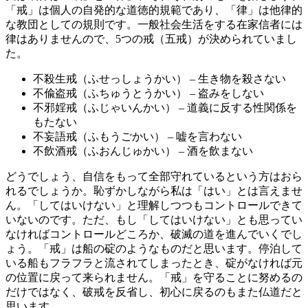
「戒」は個人の自発的な道徳的規範であり、「律」は他律的
な教団としての規則です。一般社会生活をする在家信者には
律はありませんので、5つの戒（五戒）が決められていまし
た。
不殺生戒（ふせっしょうかい） – 生き物を殺さない
不偸盗戒（ふちゅうとうかい） – 盗みをしない
不邪婬戒（ふじゃいんかい） – 道義に反する性関係を
もたない
不妄語戒（ふもうごかい） – 嘘を言わない
不飲酒戒（ふおんじゅかい） – 酒を飲まない
どうでしょう、自信をもって全部守れているという方はおら
れるでしょうか。恥ずかしながら私は「はい」とは言えませ
ん。「してはいけない」と理解しつつもコントロールできて
いないのです。ただ、もし「してはいけない」とも思ってい
なければコントロールどころか、破滅の道を進んでいくでし
ょう。「戒」は船の碇のようなものだと思います。停泊して
いる船もフラフラと流されてしまったとき、碇がなければ元
の位置に戻って来られません。「戒」を守ることに努めるの
だけではなく、破戒を反省し、初心に戻るのもまた仏道だと
思います。