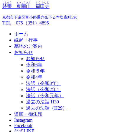
じしゅう
とうこうさん
ふくでんじ
時宗
東岡山
福田寺
京都市下京区富小路通六条下る本塩竈町590
TEL 075（351）4895
ホーム
縁起・行事
墓地のご案内
お知らせ
お知らせ
令和6年
令和５年
令和4年
法話（令和3年）
法話（令和2年）
法話（令和元年）
過去の法話 H30
過去の法話（H29）
道順・御朱印
Instagram
Facebook
公式LINE