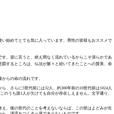
使い始めてとても気に入っています。男性の皆様もおススメで
です。逆に言うと、絶え間なく流れているからこそ清らかであ
意図するところは、仏法が脈々と続いてきたことへの賛美、命
様からの命の流れです。
さらに5世代前には32人、約300年前の10世代前は1024人
す。このうち誰1人が欠けても自分が存在しえません。文字通り、
考え、後の世代のことを考えないならば、この世はよどみが生
から、清流をつくる一員でありたいものです。