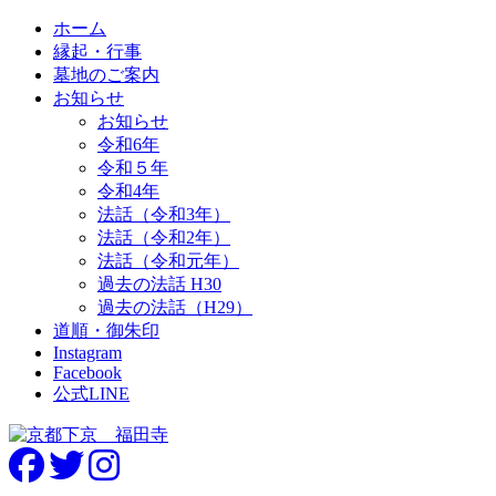
ホーム
縁起・行事
墓地のご案内
お知らせ
お知らせ
令和6年
令和５年
令和4年
法話（令和3年）
法話（令和2年）
法話（令和元年）
過去の法話 H30
過去の法話（H29）
道順・御朱印
Instagram
Facebook
公式LINE