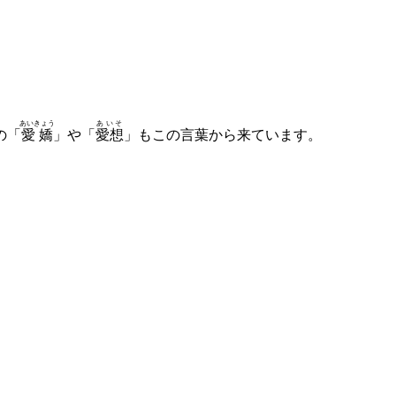
あいきょう
あいそ
の「
愛嬌
」や「
愛想
」もこの言葉から来ています。