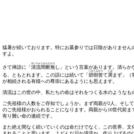
猛暑が続いております。特にお墓参りでは日陰がありません
すよ。
せいりゅうかんだんな
さて禅語に「
清流間断無
し」という言葉があります。清らか
へきじゅ
かつ
しぼ
る、ともとれます。この語には続いて「
碧樹
曾
て
凋
まず」（
が相続される有様への尊崇にあるようにも思えます。
清流はこの世の中、私たちの命はそれをつくる水のようなも
ご先祖様の人数をご存知でしょうか。まず両親が2人、そして祖父
のご先祖様がおられることになります。両親から10世代前まで
有り難い命の連続です。
また絶え間なく続いていくのは命だけでなく、この世界、文
まれることと思います。よどんだ川か清流か、作り上げるの