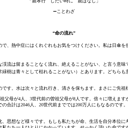
「親孝行 したい時に 親はなし」
➖ことわざ
“命の流れ”
ので、熱中症にはくれぐれもお気をつけください。私は日傘を
な渓流は留まることなく流れ、絶えることがない、と言う意味
常緑樹は青々として枯れることがない）とあります。どちらも
のです。水は次々と流れ行き、清さを保ちます。まさにご先祖
母が4人、3世代前の曽祖父母が8人です。倍々に増えますから、
の合計は2046人、20世代前まででは200万人にもなるので
化、思想など様々です。もしも私たちが命、生活を自分本位に
は私たち一人ひとりにかかっています。せっかく頂いた命です