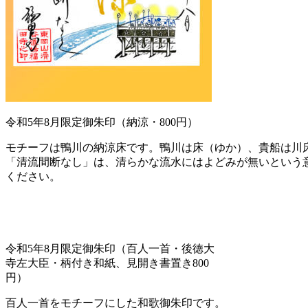
令和5年8月限定御朱印（納涼・800円）
モチーフは鴨川の納涼床です。鴨川は床（ゆか）、貴船は川床
「清流間断なし」は、清らかな流水にはよどみが無いという
ください。
令和5年8月限定御朱印（百人一首・後徳大
寺左大臣・柄付き和紙、見開き書置き800
円）
百人一首をモチーフにした和歌御朱印です。