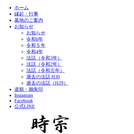
ホーム
縁起・行事
墓地のご案内
お知らせ
お知らせ
令和6年
令和５年
令和4年
法話（令和3年）
法話（令和2年）
法話（令和元年）
過去の法話 H30
過去の法話（H29）
道順・御朱印
Instagram
Facebook
公式LINE