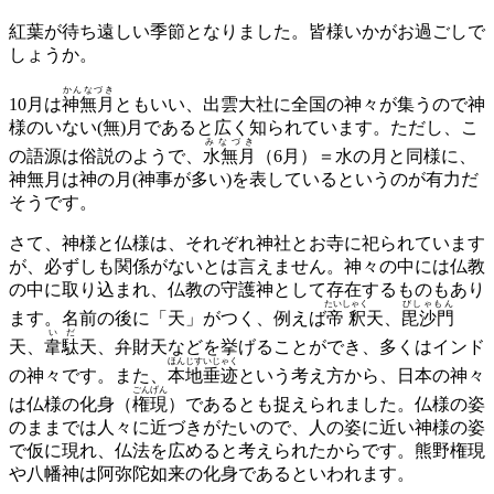
紅葉が待ち遠しい季節となりました。皆様いかがお過ごしで
しょうか。
かんなづき
10月は
神無月
ともいい、出雲大社に全国の神々が集うので神
様のいない(無)月であると広く知られています。ただし、こ
みなづき
の語源は俗説のようで、
水無月
（6月）＝水の月と同様に、
神無月は神の月(神事が多い)を表しているというのが有力だ
そうです。
さて、神様と仏様は、それぞれ神社とお寺に祀られています
が、必ずしも関係がないとは言えません。神々の中には仏教
の中に取り込まれ、仏教の守護神として存在するものもあり
たいしゃく
びしゃもん
ます。名前の後に「天」がつく、例えば
帝釈
天、
毘沙門
いだ
天、
韋駄
天、弁財天などを挙げることができ、多くはインド
ほんじすいじゃく
の神々です。また、
本地垂迹
という考え方から、日本の神々
ごんげん
は仏様の化身（
権現
）であるとも捉えられました。仏様の姿
のままでは人々に近づきがたいので、人の姿に近い神様の姿
で仮に現れ、仏法を広めると考えられたからです。熊野権現
や八幡神は阿弥陀如来の化身であるといわれます。