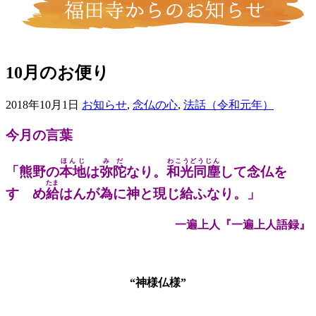
10月のお便り
2018年10月1日
お知らせ
,
念仏の心
,
法話（令和元年）
今月の言葉
ほんじ
みだ
わこうどうじん
「熊野の
本地
は
弥陀
なり。
和光同塵
して念仏を
たま
すゝめ
給
はんが為に神と現じ給ふなり。」
一遍上人『一遍上人語録』
“神様仏様”