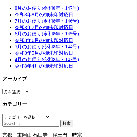
8月のお便り(令和8年・147号)
令和8年8月の御朱印対応日
7月のお便り(令和8年・146号)
令和8年7月の御朱印対応日
6月のお便り(令和8年・145号)
令和8年6月の御朱印対応日
5月のお便り(令和8年・144号)
令和8年5月の御朱印対応日
4月のお便り(令和8年・143号)
令和8年4月の御朱印対応日
アーカイブ
ア
ー
カテゴリー
カ
イ
カ
ブ
検
テ
索:
ゴ
京都 東岡山 福田寺｜浄土門 時宗
リ