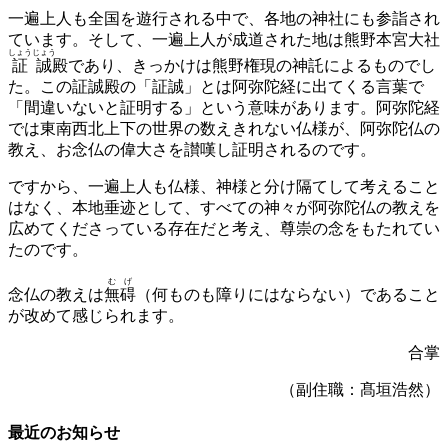
一遍上人も全国を遊行される中で、各地の神社にも参詣され
ています。そして、一遍上人が成道された地は熊野本宮大社
しょうじょう
証誠
殿であり、きっかけは熊野権現の神託によるものでし
た。この証誠殿の「証誠」とは阿弥陀経に出てくる言葉で
「間違いないと証明する」という意味があります。阿弥陀経
では東南西北上下の世界の数えきれない仏様が、阿弥陀仏の
教え、お念仏の偉大さを讃嘆し証明されるのです。
ですから、一遍上人も仏様、神様と分け隔てして考えること
はなく、本地垂迹として、すべての神々が阿弥陀仏の教えを
広めてくださっている存在だと考え、尊崇の念をもたれてい
たのです。
むげ
念仏の教えは
無碍
（何ものも障りにはならない）であること
が改めて感じられます。
合掌
（副住職：髙垣浩然）
最近のお知らせ