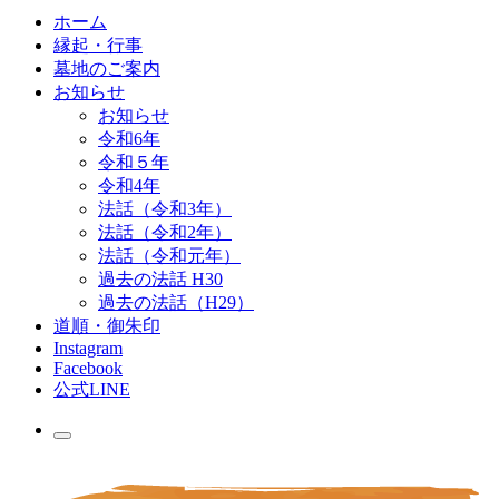
ホーム
縁起・行事
墓地のご案内
お知らせ
お知らせ
令和6年
令和５年
令和4年
法話（令和3年）
法話（令和2年）
法話（令和元年）
過去の法話 H30
過去の法話（H29）
道順・御朱印
Instagram
Facebook
公式LINE