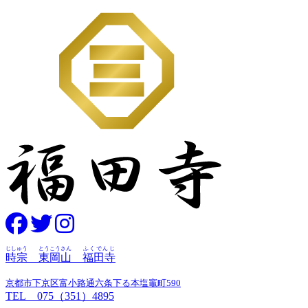
じしゅう
とうこうさん
ふくでんじ
時宗
東岡山
福田寺
京都市下京区富小路通六条下る本塩竈町590
TEL 075（351）4895