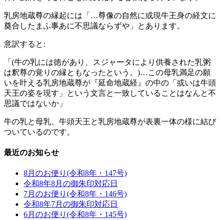
乳房地蔵尊の縁起には「
…
尊像の自然に或現牛王身の経文に
奠合したまふ事あに不思議ならずや」とあります。
意訳すると
:
「
(
牛の乳には徳があり、スジャータにより供養された乳粥
は釈尊の覚りの縁ともなったという。
)…
この母乳満足の願
いを叶える乳房地蔵尊が『延命地蔵経』の中の「或いは牛頭
天王の姿を現す」という文言と一致していることはなんと不
思議ではないか」
牛の乳と母乳、牛頭天王と乳房地蔵尊が表裏一体の様に結び
ついているのです。
最近のお知らせ
8月のお便り(令和8年・147号)
令和8年8月の御朱印対応日
7月のお便り(令和8年・146号)
令和8年7月の御朱印対応日
6月のお便り(令和8年・145号)