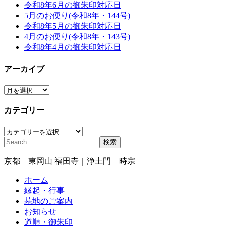
令和8年6月の御朱印対応日
5月のお便り(令和8年・144号)
令和8年5月の御朱印対応日
4月のお便り(令和8年・143号)
令和8年4月の御朱印対応日
アーカイブ
ア
ー
カテゴリー
カ
イ
カ
ブ
検
テ
索:
ゴ
京都 東岡山 福田寺｜浄土門 時宗
リ
ー
ホーム
縁起・行事
墓地のご案内
お知らせ
道順・御朱印