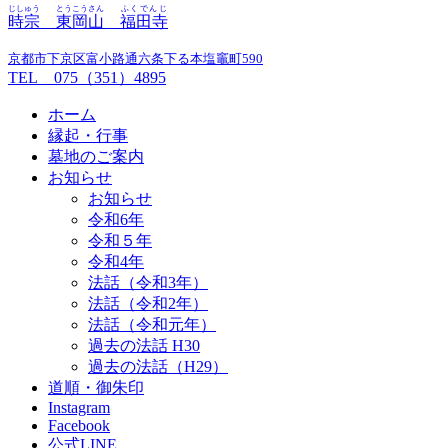
じしゅう
とうこうさん
ふくでんじ
時宗
東岡山
福田寺
京都市下京区富小路通六条下る本塩竈町590
TEL 075（351）4895
ホーム
縁起・行事
墓地のご案内
お知らせ
お知らせ
令和6年
令和５年
令和4年
法話（令和3年）
法話（令和2年）
法話（令和元年）
過去の法話 H30
過去の法話（H29）
道順・御朱印
Instagram
Facebook
公式LINE