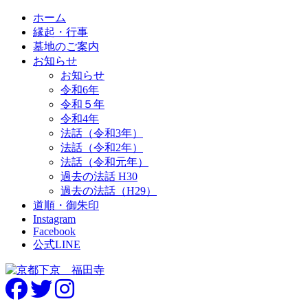
ホーム
縁起・行事
墓地のご案内
お知らせ
お知らせ
令和6年
令和５年
令和4年
法話（令和3年）
法話（令和2年）
法話（令和元年）
過去の法話 H30
過去の法話（H29）
道順・御朱印
Instagram
Facebook
公式LINE