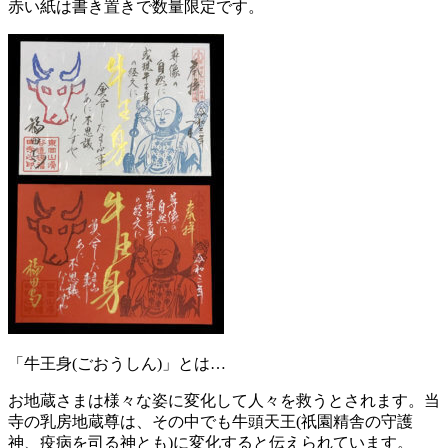
赤い紙は書き置きで数量限定です。
「牛王身(ごおうしん)
」とは
…
お地蔵さまは様々な姿に変化して人々を救うとされます。当
寺の乳房地蔵尊は、その中でも牛頭天王
(
祇園精舎の守護
神、疫病を司る神とも
)
に変化すると伝えられています。