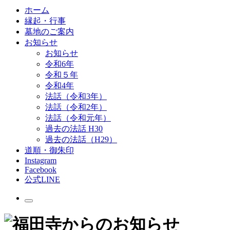
ホーム
縁起・行事
墓地のご案内
お知らせ
お知らせ
令和6年
令和５年
令和4年
法話（令和3年）
法話（令和2年）
法話（令和元年）
過去の法話 H30
過去の法話（H29）
道順・御朱印
Instagram
Facebook
公式LINE