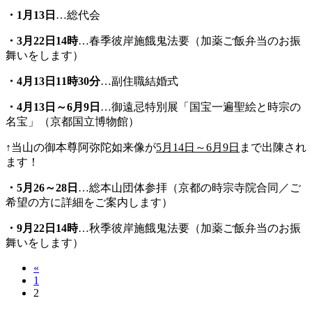
・1月13日
…総代会
・3月22日14時
…春季彼岸施餓鬼法要（加薬ご飯弁当のお振
舞いをします）
・
4
月13日11時30分
…副住職結婚式
・
4
月13日～6月9日
…御遠忌特別展「国宝一遍聖絵と時宗の
名宝」（京都国立博物館）
↑当山の御本尊阿弥陀如来像が
5月14日～6月9日
まで出陳され
ます！
・
5
月26～28日
…総本山団体参拝（京都の時宗寺院合同／ご
希望の方に詳細をご案内します）
・
9
月22日14時
…秋季彼岸施餓鬼法要（加薬ご飯弁当のお振
舞いをします）
«
1
2