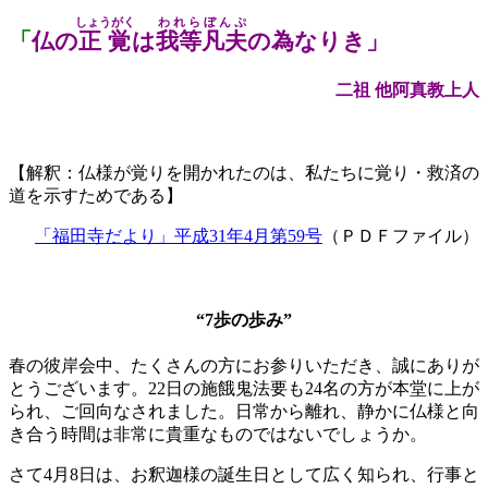
しょうがく
われらぼんぷ
「
仏の
正覚
は
我等凡夫
の為なりき」
二祖 他阿真教上人
【解釈：仏様が覚りを開かれたのは、私たちに覚り・救済の
道を示すためである】
「福田寺だより」平成31年4月第59号
（ＰＤＦファイル）
“7歩の歩み”
春の彼岸会中、たくさんの方にお参りいただき、誠にありが
とうございます。22日の施餓鬼法要も24名の方が本堂に上が
られ、ご回向なされました。日常から離れ、静かに仏様と向
き合う時間は非常に貴重なものではないでしょうか。
さて4月8日は、お釈迦様の誕生日として広く知られ、行事と