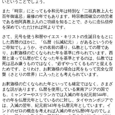
いということでしょう。
また「時宗」にとっても令和元年は特別な「二祖真教上人七
百年御遠忌」厳修の年でもあります。時宗教団確立の功労者
である他阿真教上人のご功績を知ることで、さらに念仏信仰
を深めていただければ何よりです。
さて、元号を使う和暦やイエス・キリストの生誕日をもとに
した西暦のほかに、「仏暦（仏滅紀元）」があるというのを
ご存知でしょうか。その名前の通り、仏教としての暦であ
り、お釈迦様の亡くなられた年を基準に作られています。西
暦と違って仏暦が亡くなった年を基準とするのは、仏教では
死は忌み嫌うものではなく、“必ずやってくるもの”と捉える
ためです。とりわけ、お釈迦様の場合は死をもって完全な涅
槃（さとりの世界）に入ったとも考えられています。
お釈迦様の亡くなられた年といっても確定ではなく、さまざ
まな説があります。仏暦を使用している東南アジアの国で
も、ミャンマーやスリランカでは入滅の年を紀元前544年、
その年を仏暦元年としているのに対し、タイやカンボジアで
は、入滅の翌年、紀元前543年を仏暦元年としています。イ
ンドのゼロの概念を考えれば入滅の年が仏暦0年なのでしょ