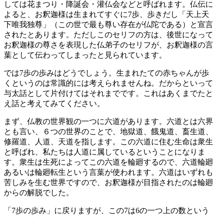
しては花まつり・降誕会・灌仏会などと呼ばれます。仏伝に
よると、お釈迦様は生まれてすぐに7歩、歩きだし「天上天
下唯我独尊」（この世で最も尊い存在が仏陀である）と宣言
されたとあります。ただしこのセリフの方は、後世になって
お釈迦様の尊さを表現した仏弟子のセリフが、お釈迦様の言
葉として伝わってしまったと見られています。
では7歩の歩みはどうでしょう。生まれたての赤ちゃんが歩
くというのは常識的には考えられませんね。だからといって
与太話として片付けてはそれまでです。これはあくまでたと
え話と考えてみてください。
まず、仏教の世界観の一つに六道があります。六道とは六界
とも言い、６つの世界のことで、地獄道、餓鬼道、畜生道、
修羅道、人道、天道を指します。この六道に住む生命は衆生
と呼ばれ、私たちは人道に属しているということになりま
す。衆生は生死によってこの六道を輪廻するので、六道輪廻
あるいは輪廻転生という言葉が使われます。六道はいずれも
苦しみを生む世界ですので、お釈迦様が目指されたのは輪廻
からの解脱でした。
「7歩の歩み」に戻りますが、この7は6の一つ上の数という