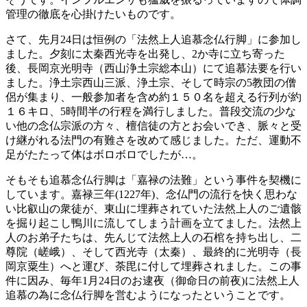
管理の徹底を心掛けたいものです。
さて、先月24日は恒例の「法然上人追慕念仏行脚」に参加し
ました。夕刻に太秦西光寺を出発し、2か寺に立ち寄った
後、長岡京光明寺（西山浄土宗総本山）にて追慕法要を行い
ました。浄土宗西山三派、浄土宗、そして時宗の5教団の僧
侶が集まり、一般参加者を含め約１５０名を超える行列が約
１６キロ、5時間半の行程を満行しました。普段交流の少な
い他の念仏宗派の方々、檀信徒の方とお会いでき、脈々と受
け継がれる法門の有難さを改めて感じました。ただ、運動不
足がたたって体はボロボロでしたが…。
そもそも追慕念仏行脚は「嘉禄の法難」という事件を契機に
しています。嘉禄三年(1227年)、念仏門の流行を快く思わな
い比叡山の衆徒が、東山に埋葬されていた法然上人のご遺骸
を掘り起こし鴨川に流してしまう計画を立てました。法然上
人のお弟子たちは、先んじて法然上人の石棺を持ち出し、二
尊院（嵯峨）、そして西光寺（太秦）、最終的に光明寺（長
岡京粟生）へと運び、荼毘に付して埋葬されました。この事
件に因み、毎年1月24日のお逮夜（御命日の前夜)に法然上人
追慕の為に念仏行脚を営むようになったということです。