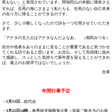
死もない」と表現されています。阿弥陀仏の本願に帰依さえ
しょうじ
すれば、
生死
の海にさまよう私たちも、生死のない自己本来
の在り方に帰ることができるのです。
さて、少し小難しくなったので詩を一つ引用させていただき
ます。
「アナタの主人公はアナタなんだよなあ」 （相田みつを）
自分や他者をありのままに見ることが重要であると気づかせ
てくれる詩であると思います。お念仏、そして先祖様に改め
て感謝し、スッとした気持ちで新年度を迎えることができれ
ば、最上のお彼岸ではないでしょうか。
合掌
年間行事予定
・1月13日
…総代会
・3月22日14時
…春季彼岸施餓鬼法要（加薬ご飯弁当のお振