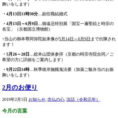
舞いをします）
・
4
月13日11時30分
…副住職結婚式
・
4
月13日～6月9日
…御遠忌特別展「国宝一遍聖絵と時宗の
名宝」（京都国立博物館）
↑当山の御本尊阿弥陀如来像が
5月14日～6月9日
まで出陳され
ます！
・
5
月26～28日
…総本山団体参拝（京都の時宗寺院合同／ご
希望の方に詳細をご案内します）
・
9
月22日14時
…秋季彼岸施餓鬼法要（加薬ご飯弁当のお振
舞いをします）
2月のお便り
2019年2月1日
お知らせ
,
念仏の心
,
法話（令和元年）
今月の言葉