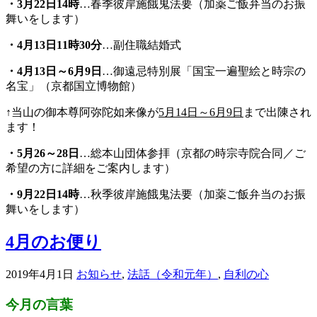
・3月22日14時
…春季彼岸施餓鬼法要（加薬ご飯弁当のお振
舞いをします）
・
4
月13日11時30分
…副住職結婚式
・
4
月13日～6月9日
…御遠忌特別展「国宝一遍聖絵と時宗の
名宝」（京都国立博物館）
↑当山の御本尊阿弥陀如来像が
5月14日～6月9日
まで出陳され
ます！
・
5
月26～28日
…総本山団体参拝（京都の時宗寺院合同／ご
希望の方に詳細をご案内します）
・
9
月22日14時
…秋季彼岸施餓鬼法要（加薬ご飯弁当のお振
舞いをします）
4月のお便り
2019年4月1日
お知らせ
,
法話（令和元年）
,
自利の心
今月の言葉