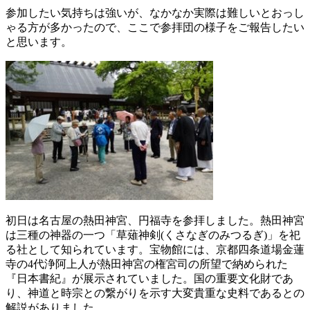
参加したい気持ちは強いが、なかなか実際は難しいとおっし
ゃる方が多かったので、ここで参拝団の様子をご報告したい
と思います。
初日は名古屋の熱田神宮、円福寺を参拝しました。熱田神宮
は三種の神器の一つ「草薙神剣(くさなぎのみつるぎ)」を祀
る社として知られています。宝物館には、京都四条道場金蓮
寺の4代浄阿上人が熱田神宮の権宮司の所望で納められた
『日本書紀』が展示されていました。国の重要文化財であ
り、神道と時宗との繋がりを示す大変貴重な史料であるとの
解説がありました。