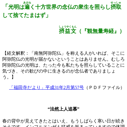
あまね
せっしゅ
「
光明は
遍
く十方世界の念仏の衆生を照らし
摂取
」
して捨てたまはず
しょうやくもん
摂益文
（『観無量寿経』）
【経文解釈：「南無阿弥陀仏」を称える人がいれば、そこに
阿弥陀仏の光明が届かないということはありません。むしろ
阿弥陀仏の光明は、たった今も私たちを照らしていることに
気づき、その歓びの中に生きるのが念仏者でありましょ
う。】
「福田寺だより」平成31年2月第57号
（ＰＤＦファイル）
“法然上人追慕”
春の背中が見えてきたとはいえ、もうしばらく寒い日が続き
そうです。インフルエンザも猛威を振るっていますので体調