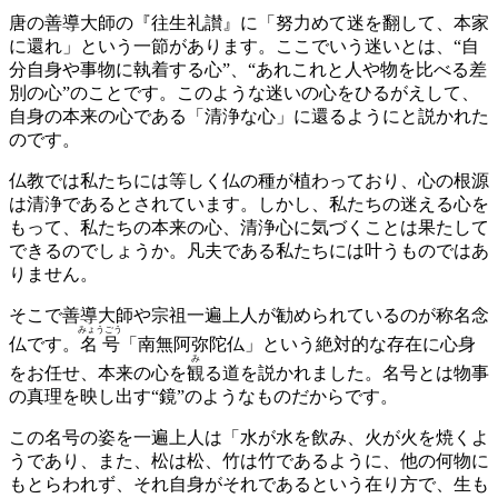
唐の善導大師の『往生礼讃』に「努力めて迷を翻して、本家
に還れ」という一節があります。ここでいう迷いとは、“自
分自身や事物に執着する心”、“あれこれと人や物を比べる差
別の心”のことです。このような迷いの心をひるがえして、
自身の本来の心である「清浄な心」に還るようにと説かれた
のです。
仏教では私たちには等しく仏の種が植わっており、心の根源
は清浄であるとされています。しかし、私たちの迷える心を
もって、私たちの本来の心、清浄心に気づくことは果たして
できるのでしょうか。凡夫である私たちには叶うものではあ
りません。
そこで善導大師や宗祖一遍上人が勧められているのが称名念
みょうごう
仏です。
名号
「南無阿弥陀仏」という絶対的な存在に心身
み
をお任せ、本来の心を
観
る道を説かれました。名号とは物事
の真理を映し出す“鏡”のようなものだからです。
この名号の姿を一遍上人は「水が水を飲み、火が火を焼くよ
うであり、また、松は松、竹は竹であるように、他の何物に
もとらわれず、それ自身がそれであるという在り方で、生も