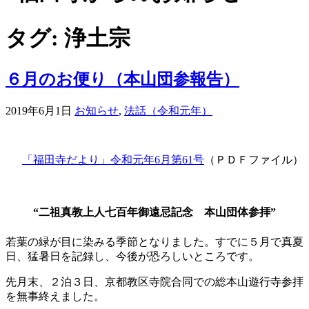
タグ:
浄土宗
６月のお便り（本山団参報告）
2019年6月1日
お知らせ
,
法話（令和元年）
「福田寺だより」令和元年6月第61号
（ＰＤＦファイル）
“二祖真教上人七百年御遠忌記念 本山団体参拝”
若葉の緑が目に染みる季節となりました。すでに５月で真夏
日、猛暑日を記録し、今後が恐ろしいところです。
先月末、２泊３日、京都教区寺院合同での総本山遊行寺参拝
を無事終えました。