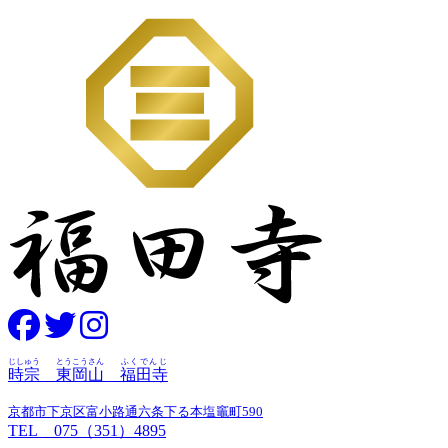
じしゅう
とうこうさん
ふくでんじ
時宗
東岡山
福田寺
京都市下京区富小路通六条下る本塩竈町590
TEL 075（351）4895