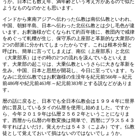
うか。日本にも数え年、満年齢という考え方があるので似た
ようなものなのかとも思います。
インドから東南アジアへ伝わった仏教は南伝仏教といわれ、
中国、朝鮮半島、日本へ伝わった北伝仏教とは少し毛色が違
います。お釈迦様が亡くなられて約百年後に、教団内で戒律
をめぐって軋轢が生じ、保守系の上座部と革新的な大衆部の
2つの部派に分かれてしまったからです。これは根本分裂と
呼ばれ、簡単に言ってしまえば、南伝（上座部系）と北伝
（大衆部系）はその時の2つの流れを汲んでいるといえま
す。大衆部の起こりは、大乗仏教というさらに大きな革新を
生み、中国、日本と思想が開花し、今日に至っています。ち
なみに北伝仏教ではお釈迦様の生没年を紀元前566年～紀元
前486年や紀元前463年～紀元前383年とする説などがありま
す。
暦の話に戻ると、日本でも全日本仏教会は１９９４年に世界
的に普及しているタイの仏暦を使用し始めました。ですか
ら、今年２０１９年は仏暦２５６２年ということになりま
す。西暦から仏暦の年数変換は簡単で、西暦にプラス５４３
年すればよいだけ。覚えかたは５４３（こよみ）です。仏教
徒として覚えておいて損はないのではないでしょうか。