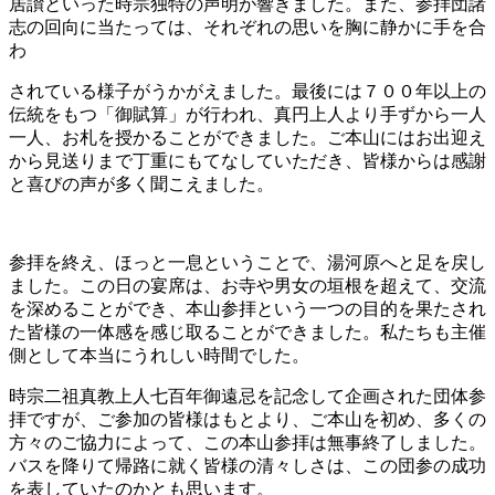
居讃といった時宗独特の声明が響きました。また、参拝団諸
志の回向に当たっては、それぞれの思いを胸に静かに手を合
わ
されている様子がうかがえました。最後には７００年以上の
伝統をもつ「御賦算」が行われ、真円上人より手ずから一人
一人、お札を授かることができました。ご本山にはお出迎え
から見送りまで丁重にもてなしていただき、皆様からは感謝
と喜びの声が多く聞こえました。
参拝を終え、ほっと一息ということで、湯河原へと足を戻し
ました。この日の宴席は、お寺や男女の垣根を超えて、交流
を深めることができ、本山参拝という一つの目的を果たされ
た皆様の一体感を感じ取ることができました。私たちも主催
側として本当にうれしい時間でした。
時宗二祖真教上人七百年御遠忌を記念して企画された団体参
拝ですが、ご参加の皆様はもとより、ご本山を初め、多くの
方々のご協力によって、この本山参拝は無事終了しました。
バスを降りて帰路に就く皆様の清々しさは、この団参の成功
を表していたのかとも思います。