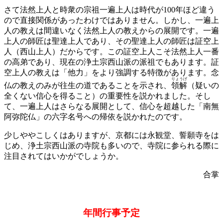
さて法然上人と時衆の宗祖一遍上人は時代が100年ほど違う
ので直接関係があったわけではありません。しかし、一遍上
人の教えは間違いなく法然上人の教えからの展開です。一遍
上人の師匠は聖達上人であり、その聖達上人の師匠は証空上
人（西山上人）だからです。この証空上人こそ法然上人一番
の高弟であり、現在の浄土宗西山派の派祖でもあります。証
空上人の教えは「他力」をより強調する特徴があります。念
りょうげ
仏の教えのみが往生の道であることを示され、
領解
（疑いの
全くない信心を得ること）の重要性を説かれました。そし
て、一遍上人はさらなる展開として、信心を超越した「南無
阿弥陀仏」の六字名号への帰依を説かれたのです。
少しややこしくはありますが、京都には永観堂、誓願寺をは
じめ、浄土宗西山派の寺院も多いので、寺院に参られる際に
注目されてはいかがでしょうか。
合掌
年間行事予定