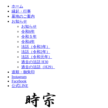
ホーム
縁起・行事
墓地のご案内
お知らせ
お知らせ
令和6年
令和５年
令和4年
法話（令和3年）
法話（令和2年）
法話（令和元年）
過去の法話 H30
過去の法話（H29）
道順・御朱印
Instagram
Facebook
公式LINE