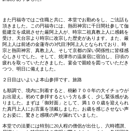
また円福寺ではご住職と共に、本堂でお勤めをし、ご法話も
頂きました。この円福寺には、熱田神宮に千日間社参して伽
藍建立を成就させた厳阿上人が、時宗二祖真教上人に感銘を
受け、天台宗より時宗に改宗した歴史があります。また、厳
阿上人は前述の金蓮寺の3代目浄阿上人となられており、時
宗と熱田神宮、真教上人、そして京都の深い関係性に皆様感
心しきりでした。そして、焼津市の温泉宿に宿泊し、日頃の
疲れを取っていただきました。宴会で親睦を図っていただき
つつ、明日に備えました。
２日目はいよいよ本山参拝です。旅路
も順調で、境内に到着すると、樹齢７００年の大イチョウが
お出迎え。初めて参拝するという方も多く、少し緊張感があ
りました。まずは「御対面」として、満１００歳を迎えられ
た真円上人にお言葉を頂戴しました。お歳を感じさせない声
とお姿に、驚きと感嘆の声が漏れていました。
本堂での法要には特別に20人程の僧侶が出仕し、六時禮讃、