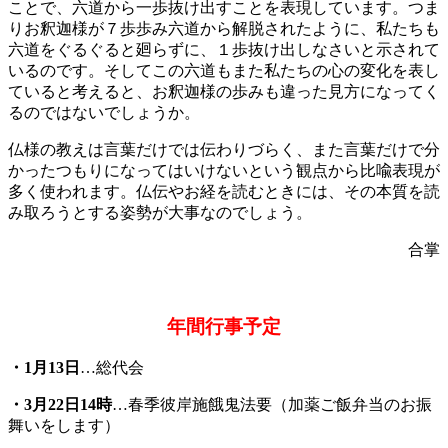
ことで、六道から一歩抜け出すことを表現しています。つま
りお釈迦様が７歩歩み六道から解脱されたように、私たちも
六道をぐるぐると廻らずに、１歩抜け出しなさいと示されて
いるのです。そしてこの六道もまた私たちの心の変化を表し
ていると考えると、お釈迦様の歩みも違った見方になってく
るのではないでしょうか。
仏様の教えは言葉だけでは伝わりづらく、また言葉だけで分
かったつもりになってはいけないという観点から比喩表現が
多く使われます。仏伝やお経を読むときには、その本質を読
み取ろうとする姿勢が大事なのでしょう。
合掌
年間行事予定
・1月13日
…総代会
・3月22日14時
…春季彼岸施餓鬼法要（加薬ご飯弁当のお振
舞いをします）