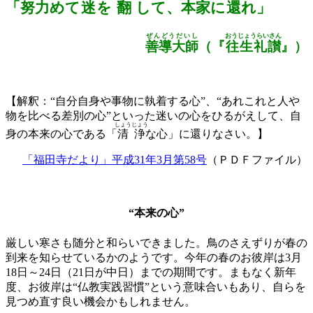
「
努力
めて
迷
を
翻
して、本家に
還
れ
」
ぜんどうだいし
おうじょうらいさん
善導大師
（『
往生礼讃
』）
【解釈：“自分自身や事物に執着する心”、“あれこれと人や
物を比べる差別の心”といった迷いの心をひるがえして、自
しょうじょう
身の本来の心である「
清浄
な心」に還りなさい。】
「福田寺だより」平成31年3月第58号
（ＰＤＦファイル）
“本来の心”
厳しい寒さも随分と和らいできました。鳥のさえずりが春の
到来を知らせているかのようです。今年の春のお彼岸は3月
18日～24日（21日が中日）までの期間です。まもなく新年
度、お彼岸は“仏教実践習慣”という意味合いもあり、自らを
見つめ直す良い機会かもしれません。