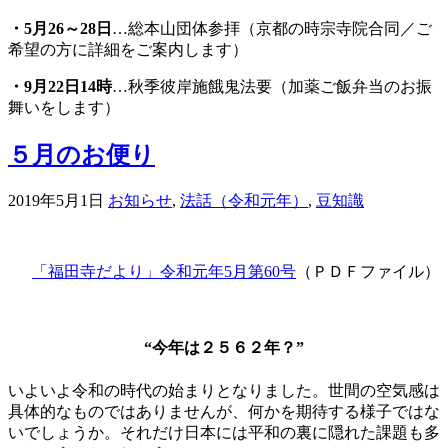
・
5
月26～28日
…総本山団体参拝（京都の時宗寺院合同／ご
希望の方に詳細をご案内します）
・
9
月22日14時
…秋季彼岸施餓鬼法要（加薬ご飯弁当のお振
舞いをします）
５月のお便り
2019年5月1日
お知らせ
,
法話（令和元年）
,
豆知識
「福田寺だより」令和元年5月第60号
（ＰＤＦファイル）
“今年は２５６２年？”
いよいよ令和の時代の始まりとなりました。世間の空気感は
具体的なものではありませんが、何かを期待する様子ではな
いでしょうか。それだけ日本には平和の裏に隠れた課題も多