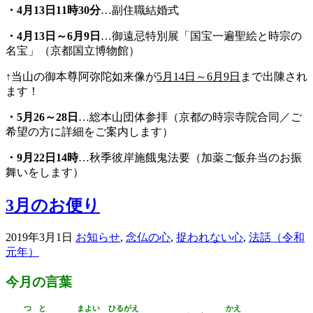
・
4
月13日11時30分
…副住職結婚式
・
4
月13日～6月9日
…御遠忌特別展「国宝一遍聖絵と時宗の
名宝」（京都国立博物館）
↑当山の御本尊阿弥陀如来像が
5月14日～6月9日
まで出陳され
ます！
・
5
月26～28日
…総本山団体参拝（京都の時宗寺院合同／ご
希望の方に詳細をご案内します）
・
9
月22日14時
…秋季彼岸施餓鬼法要（加薬ご飯弁当のお振
舞いをします）
3月のお便り
2019年3月1日
お知らせ
,
念仏の心
,
捉われない心
,
法話（令和
元年）
今月の言葉
つと
まよい
ひるがえ
かえ