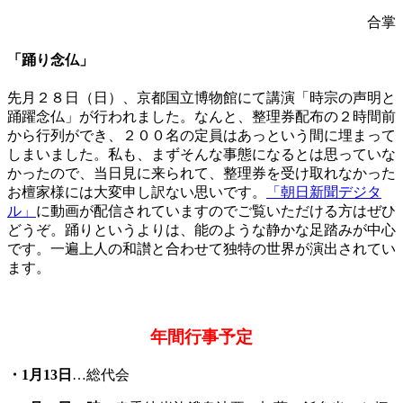
合掌
「踊り念仏」
先月２８日（日）、京都国立博物館にて講演「時宗の声明と
踊躍念仏」が行われました。なんと、整理券配布の２時間前
から行列ができ、２００名の定員はあっという間に埋まって
しまいました。私も、まずそんな事態になるとは思っていな
かったので、当日見に来られて、整理券を受け取れなかった
お檀家様には大変申し訳ない思いです。
「朝日新聞デジタ
ル」
に動画が配信されていますのでご覧いただける方はぜひ
どうぞ。踊りというよりは、能のような静かな足踏みが中心
です。一遍上人の和讃と合わせて独特の世界が演出されてい
ます。
年間行事予定
・1月13日
…総代会