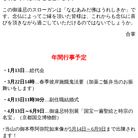
この御遠忌のスローガンは「なむあみだ佛はうれしきか」で
す。念仏によってご縁を頂いた皆様は、これからも念仏に喜
びを頂きながら過ごしていただけるのではないでしょうか。
合掌
年間行事予定
・1月13日
…総代会
・3月22日14時
…春季彼岸施餓鬼法要（加薬ご飯弁当のお振
舞いをします）
・
4
月13日11時30分
…副住職結婚式
・
4
月13日～6月9日
…御遠忌特別展「国宝一遍聖絵と時宗の
名宝」（京都国立博物館）
↑当山の御本尊阿弥陀如来像が
5月14日～6月9日
まで出陳され
ます！