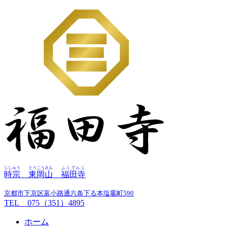
じしゅう
とうこうさん
ふくでんじ
時宗
東岡山
福田寺
京都市下京区富小路通六条下る本塩竈町590
TEL 075（351）4895
ホーム