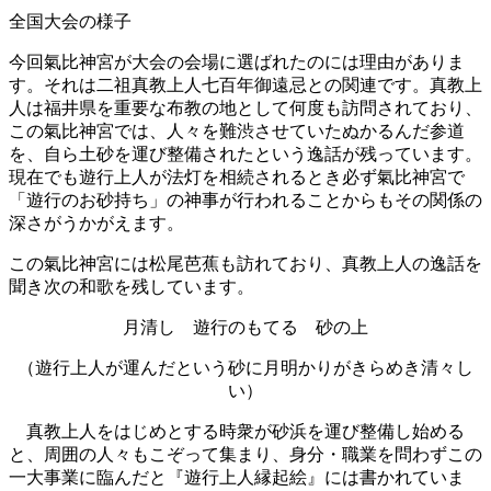
全国大会の様子
今回氣比神宮が大会の会場に選ばれたのには理由がありま
す。それは二祖真教上人七百年御遠忌との関連です。真教上
人は福井県を重要な布教の地として何度も訪問されており、
この氣比神宮では、人々を難渋させていたぬかるんだ参道
を、自ら土砂を運び整備されたという逸話が残っています。
現在でも遊行上人が法灯を相続されるとき必ず氣比神宮で
「遊行のお砂持ち」の神事が行われることからもその関係の
深さがうかがえます。
この氣比神宮には松尾芭蕉も訪れており、真教上人の逸話を
聞き次の和歌を残しています。
月清し 遊行のもてる 砂の上
（遊行上人が運んだという砂に月明かりがきらめき清々し
い）
真教上人をはじめとする時衆が砂浜を運び整備し始める
と、周囲の人々もこぞって集まり、身分・職業を問わずこの
一大事業に臨んだと『遊行上人縁起絵』には書かれていま