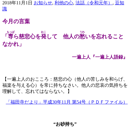
2018年11月1日
お知らせ
,
利他の心
,
法話（令和元年）
,
豆知
識
今月の言葉
もっぱ
おこ
うれ
「
専
ら慈悲心を
発
して 他人の
愁
いを忘れること
なかれ」
一遍上人『一遍上人語録』
【一遍上人のおこころ：慈悲の心（他人の苦しみを和らげ、
福楽を与える心）を常に持ちなさい。他人の悲哀の気持ちを
理解して、忘れてはならない。】
「福田寺だより」平成30年11月 第54号（ＰＤＦファイル）
“お砂持ち”