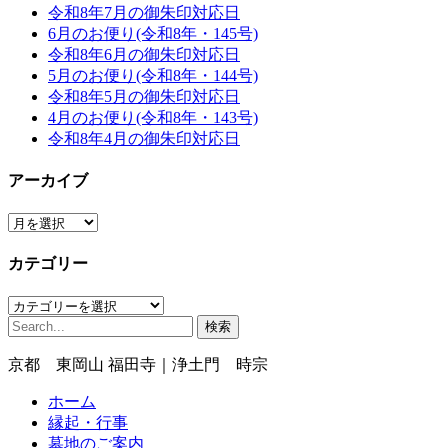
令和8年7月の御朱印対応日
6月のお便り(令和8年・145号)
令和8年6月の御朱印対応日
5月のお便り(令和8年・144号)
令和8年5月の御朱印対応日
4月のお便り(令和8年・143号)
令和8年4月の御朱印対応日
アーカイブ
ア
ー
カテゴリー
カ
イ
カ
ブ
検
テ
索:
ゴ
京都 東岡山 福田寺｜浄土門 時宗
リ
ー
ホーム
縁起・行事
墓地のご案内