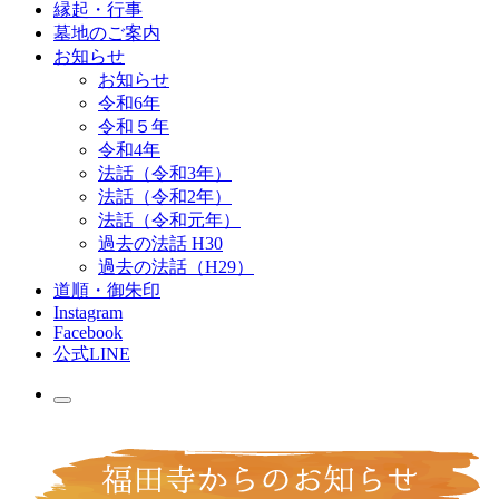
縁起・行事
墓地のご案内
お知らせ
お知らせ
令和6年
令和５年
令和4年
法話（令和3年）
法話（令和2年）
法話（令和元年）
過去の法話 H30
過去の法話（H29）
道順・御朱印
Instagram
Facebook
公式LINE