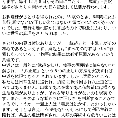
ります。毎年 12 月 8 日がその日に当たり、「成道」=お釈
迦様がさとりを開かれた日を記念して法要が行われます。
お釈迦様がさとりを得られたのは 35 歳のとき、6年間に及ぶ
苦行(断食など)が正しい道ではないと気づかれたのがきっか
けでした。苦行を離れ静かに菩提樹の下で瞑想にふけり、つ
いに世界の真理をさとら れました。
さとりの内容は諸説ありますが、「縁起」と「中道」がその
核心であるといえます。縁起とは“すべての存在は互いに影
響しあっている”、 “物事の結果には必ず原因がある”という
真理です。
中道とは一般的に“縁起を知り、物事の両極端に偏らない”と
解され、 「八正道」という 8 つの正しい方法を実践すれば
中道を体現できると されています。しかし実際のところ、
私たちは日常生活に追われ、煩悩 に振り回され八正道どこ
ろではありません。出家であれ在家であれ仏教徒には様々な
生活規範がありますが、それを守りようがないのも現実で
す。また、そのような私たちに“正しさ”を判断することがで
きるでしょうか。一遍上人は「善悪は説かず」とおっしゃい
ます。そうとは言え、 仏法をないがしろにして利己主義に
陥れば、共生の道は閉ざされ、人類の存続すら危ういことは