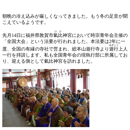
朝晩の冷え込みが厳しくなってきました。もう冬の足音が聞
こえているようです。
けひ
先月14日に福井県敦賀市
氣比
神宮において時宗青年会主催の
「全国大会」という法要が行われました。本法要は2年に一
ゆぎょう
度、全国の有縁の寺社で営まれ、総本山遊行寺より
遊行
上人
一行を拝請します。私も全国青年会の現執行部に所属してお
り、迎える側として氣比神宮を訪れました。