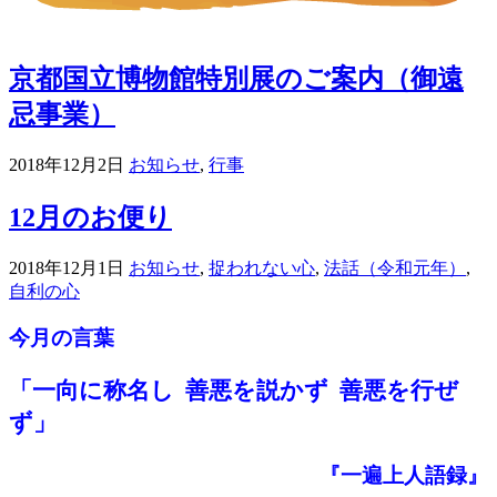
京都国立博物館特別展のご案内（御遠
忌事業）
2018年12月2日
お知らせ
,
行事
12月のお便り
2018年12月1日
お知らせ
,
捉われない心
,
法話（令和元年）
,
自利の心
今月の言葉
「一向に称名し 善悪を説かず 善悪を行ぜ
ず」
『一遍上人語録』