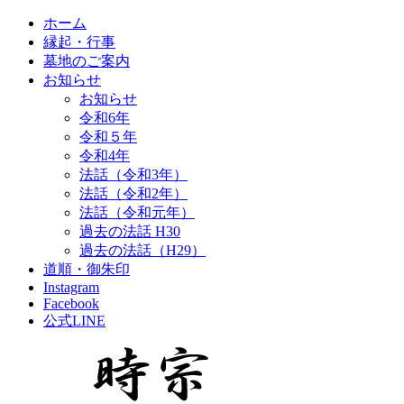
ホーム
縁起・行事
墓地のご案内
お知らせ
お知らせ
令和6年
令和５年
令和4年
法話（令和3年）
法話（令和2年）
法話（令和元年）
過去の法話 H30
過去の法話（H29）
道順・御朱印
Instagram
Facebook
公式LINE