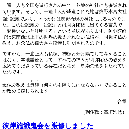
一遍上人も全国を遊行される中で、各地の神社にも参詣され
ています。そして、一遍上人が成道された地は熊野本宮大社
しょうじょう
証誠
殿であり、きっかけは熊野権現の神託によるものでし
た。この証誠殿の「証誠」とは阿弥陀経に出てくる言葉で
「間違いないと証明する」という意味があります。阿弥陀経
では東南西北上下の世界の数えきれない仏様が、阿弥陀仏の
教え、お念仏の偉大さを讃嘆し証明されるのです。
ですから、一遍上人も仏様、神様と分け隔てして考えること
はなく、本地垂迹として、すべての神々が阿弥陀仏の教えを
広めてくださっている存在だと考え、尊崇の念をもたれてい
たのです。
むげ
念仏の教えは
無碍
（何ものも障りにはならない）であること
が改めて感じられます。
合掌
（副住職：髙垣浩然）
彼岸施餓鬼会を厳修しました