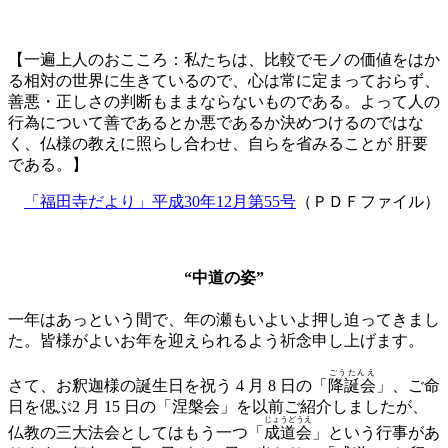
【一遍上人のおこころ：私たちは、比較でモノの価値をはか
る相対の世界に生きているので、心は常に定まっておらず、
善悪・正しさの判断もままならないものである。よって人の
行為について善であるとか悪であるか決めつけるのではな
く、仏様の教えに照らし合わせ、自らを省みることが 肝要
である。】
「福田寺だより」平成30年12月第55号
（ＰＤＦファイル）
“中道の姿”
一年はあっという間で、年の瀬もいよいよ押し迫ってきまし
た。皆様がよいお年を迎えられるよう祈念申し上げます。
ごうたんえ
さて、お釈迦様の誕生日を祝う 4 月 8 日の「
降誕会
」、ご命
日を偲ぶ2 月 15 日の「涅槃会」を以前ご紹介しましたが、
じょうどうえ
仏教の三大法会としてはもう一つ「
成道会
」という行事があ