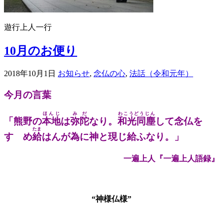
遊行上人一行
10月のお便り
2018年10月1日
お知らせ
,
念仏の心
,
法話（令和元年）
今月の言葉
ほんじ
みだ
わこうどうじん
「熊野の
本地
は
弥陀
なり。
和光同塵
して念仏を
たま
すゝめ
給
はんが為に神と現じ給ふなり。」
一遍上人『一遍上人語録』
“神様仏様”