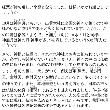
紅葉が待ち遠しい季節となりました。皆様いかがお過ごしで
しょうか。
かんなづき
10月は
神無月
ともいい、出雲大社に全国の神々が集うので神
様のいない(無)月であると広く知られています。ただし、こ
みなづき
の語源は俗説のようで、
水無月
（6月）＝水の月と同様に、
神無月は神の月(神事が多い)を表しているというのが有力だ
そうです。
さて、神様と仏様は、それぞれ神社とお寺に祀られています
が、必ずしも関係がないとは言えません。神々の中には仏教
の中に取り込まれ、仏教の守護神として存在するものもあり
たいしゃく
びしゃもん
ます。名前の後に「天」がつく、例えば
帝釈
天、
毘沙門
いだ
天、
韋駄
天、弁財天などを挙げることができ、多くはインド
ほんじすいじゃく
の神々です。また、
本地垂迹
という考え方から、日本の神々
ごんげん
は仏様の化身（
権現
）であるとも捉えられました。仏様の姿
のままでは人々に近づきがたいので、人の姿に近い神様の姿
で仮に現れ、仏法を広めると考えられたからです。熊野権現
や八幡神は阿弥陀如来の化身であるといわれます。