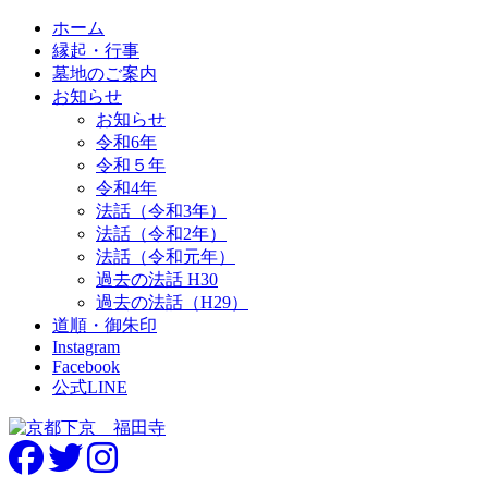
ホーム
縁起・行事
墓地のご案内
お知らせ
お知らせ
令和6年
令和５年
令和4年
法話（令和3年）
法話（令和2年）
法話（令和元年）
過去の法話 H30
過去の法話（H29）
道順・御朱印
Instagram
Facebook
公式LINE