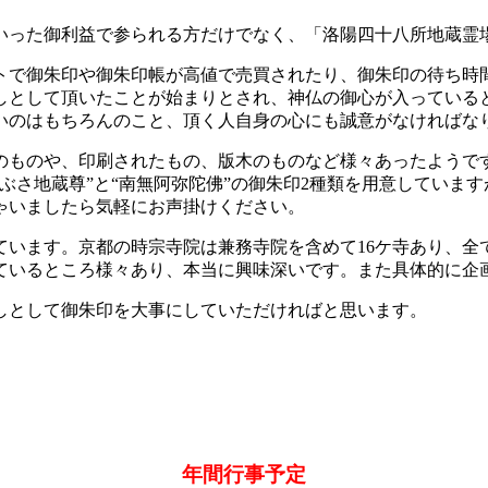
いった御利益で参られる方だけでなく、「洛陽四十八所地蔵霊
トで御朱印や御朱印帳が高値で売買されたり、御朱印の待ち時
しとして頂いたことが始まりとされ、神仏の御心が入っている
いのはもちろんのこと、頂く人自身の心にも誠意がなければな
のものや、印刷されたもの、版木のものなど様々あったようで
ぶさ地蔵尊”と“南無阿弥陀佛”の御朱印2種類を用意していま
ゃいましたら気軽にお声掛けください。
ています。京都の時宗寺院は兼務寺院を含めて16ケ寺あり、全
ているところ様々あり、本当に興味深いです。また具体的に企
しとして御朱印を大事にしていただければと思います。
年間行事予定