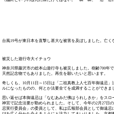
台風19号が東日本を直撃し甚大な被害を及ぼしました。亡
被災した遊行寺大イチョウ
神奈川県藤沢市の総本山遊行寺も被災しました。樹齢700年
天然記念物でもありました。再生を願いたいと思います。
奇しくも、10月11日～15日は「二祖真教上人七百年御遠
ルになったものの、何とか法要全てを成満することができま
思い返せば本御遠忌は「なむあみだ佛はうれしきか」をスロー
神宮で記念法要が勤められました。そして、今年の2月27日
忌実行委員会」の委員として、私は広報部会員として御遠忌
びを広く分かち合えるようにと注力してまいりました。京都