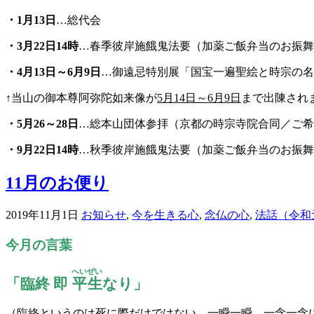
・1月13日
…総代会
・3月22日14時
…春季彼岸施餓鬼法要（加薬ご飯弁当のお振舞
・
4
月13日～6月9日
…御遠忌特別展「国宝一遍聖絵と時宗の名
↑当山の御本尊阿弥陀如来像が
5月14日～6月9日
まで出陳され
・
5
月26～28日
…総本山団体参拝（京都の時宗寺院合同／ご希
・
9
月22日14時
…秋季彼岸施餓鬼法要（加薬ご飯弁当のお振舞
11月のお便り
2019年11月1日
お知らせ
,
今を生きる心
,
念仏の心
,
法話（令和
今月の言葉
へいぜい
「臨終 即
平生
なり」
（臨終というのは死に際だけではない。一瞬一瞬、一念一念