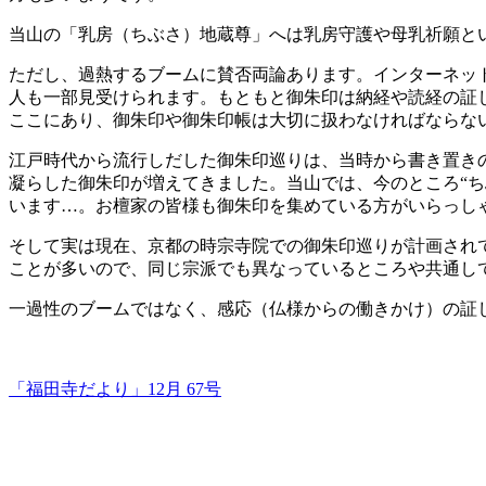
当山の「乳房（ちぶさ）地蔵尊」へは乳房守護や母乳祈願と
ただし、過熱するブームに賛否両論あります。インターネッ
人も一部見受けられます。もともと御朱印は納経や読経の証
ここにあり、御朱印や御朱印帳は大切に扱わなければならな
江戸時代から流行しだした御朱印巡りは、当時から書き置き
凝らした御朱印が増えてきました。当山では、今のところ“ち
います…。お檀家の皆様も御朱印を集めている方がいらっし
そして実は現在、京都の時宗寺院での御朱印巡りが計画され
ことが多いので、同じ宗派でも異なっているところや共通し
一過性のブームではなく、感応（仏様からの働きかけ）の証
「福田寺だより」12月 67号