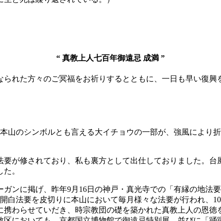
“
真教上人七百年御遠忌 成満
”
くなられた方々のご冥福をお祈りするとともに、一日も早い復興
で本山のシンボルとも言える大イチョウの一部が、強風により折
忌」法要が修されており、私も裏方として出仕しておりました。
した。
ガンに掲げ、昨年9月16日の神戸・真光寺での「有縁の地法
の開白法要を皮切りに本山において毎月様々な法要が行われ、1
に携わらせていだき、時宗教団の礎を築かれた真教上人の恩徳
教区においても、京都国立博物館で御遠忌特別展、並びに「踊