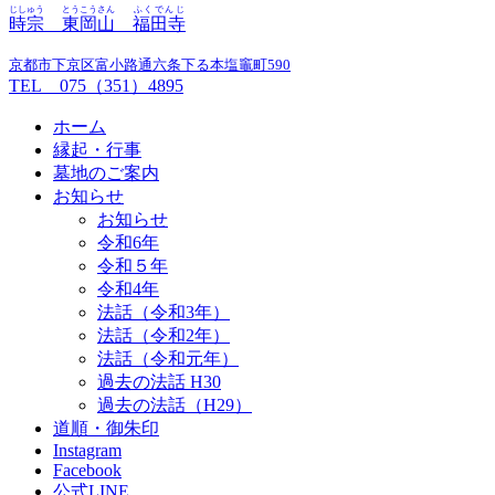
じしゅう
とうこうさん
ふくでんじ
時宗
東岡山
福田寺
京都市下京区富小路通六条下る本塩竈町590
TEL 075（351）4895
ホーム
縁起・行事
墓地のご案内
お知らせ
お知らせ
令和6年
令和５年
令和4年
法話（令和3年）
法話（令和2年）
法話（令和元年）
過去の法話 H30
過去の法話（H29）
道順・御朱印
Instagram
Facebook
公式LINE