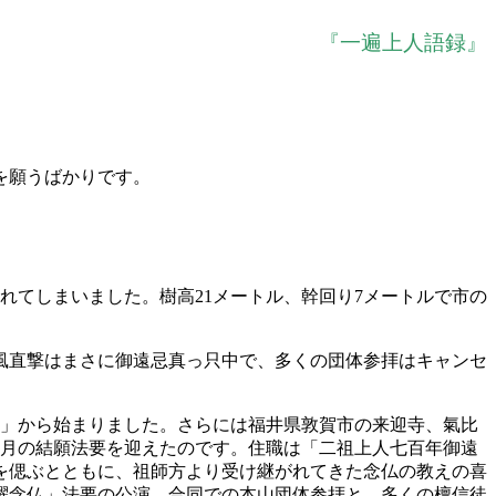
『一遍上人語録』
を願うばかりです。
れてしまいました。樹高21メートル、幹回り7メートルで市の
台風直撃はまさに御遠忌真っ只中で、多くの団体参拝はキャンセ
要」から始まりました。さらには福井県敦賀市の来迎寺、氣比
0月の結願法要を迎えたのです。住職は「二祖上人七百年御遠
を偲ぶとともに、祖師方より受け継がれてきた念仏の教えの喜
躍念仏」法要の公演、合同での本山団体参拝と、多くの檀信徒