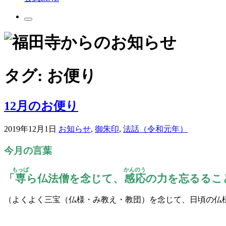
タグ:
お便り
12月のお便り
2019年12月1日
お知らせ
,
御朱印
,
法話（令和元年）
今月の言葉
もっぱ
かんのう
「
専
ら仏法僧を念じて、
感応
の力を忘るるこ
（よくよく三宝（仏様・み教え・教団）を念じて、日頃の仏