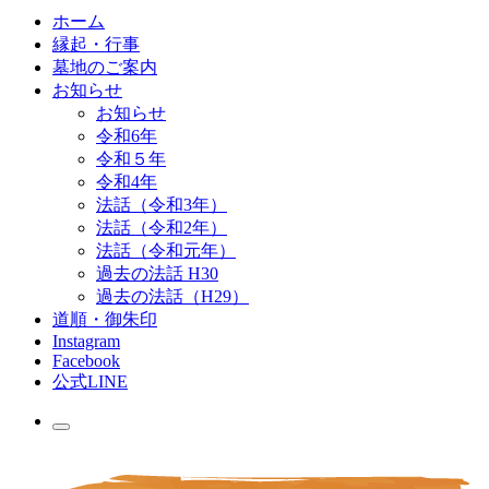
ホーム
縁起・行事
墓地のご案内
お知らせ
お知らせ
令和6年
令和５年
令和4年
法話（令和3年）
法話（令和2年）
法話（令和元年）
過去の法話 H30
過去の法話（H29）
道順・御朱印
Instagram
Facebook
公式LINE