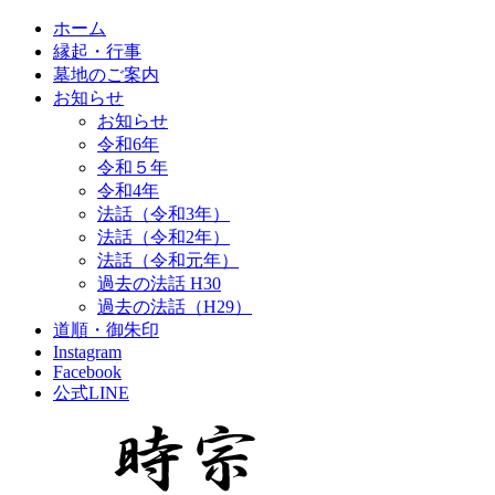
ホーム
縁起・行事
墓地のご案内
お知らせ
お知らせ
令和6年
令和５年
令和4年
法話（令和3年）
法話（令和2年）
法話（令和元年）
過去の法話 H30
過去の法話（H29）
道順・御朱印
Instagram
Facebook
公式LINE