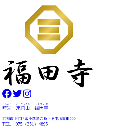
じしゅう
とうこうさん
ふくでんじ
時宗
東岡山
福田寺
京都市下京区富小路通六条下る本塩竈町590
TEL 075（351）4895