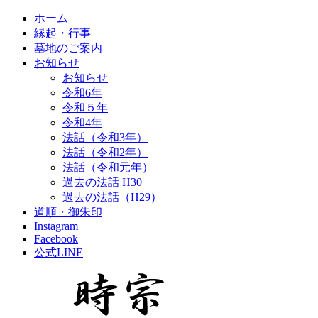
ホーム
縁起・行事
墓地のご案内
お知らせ
お知らせ
令和6年
令和５年
令和4年
法話（令和3年）
法話（令和2年）
法話（令和元年）
過去の法話 H30
過去の法話（H29）
道順・御朱印
Instagram
Facebook
公式LINE