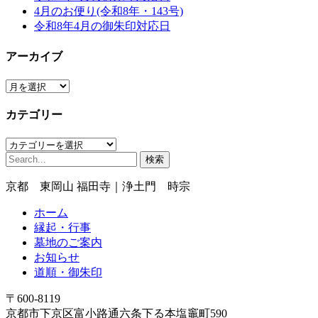
4月のお便り(令和8年・143号)
令和8年4月の御朱印対応日
アーカイブ
ア
ー
カテゴリー
カ
イ
カ
ブ
検
テ
索:
ゴ
京都 東岡山 福田寺｜浄土門 時宗
リ
ー
ホーム
縁起・行事
墓地のご案内
お知らせ
道順・御朱印
〒600-8119
京都市下京区富小路通六条下る本塩竈町590