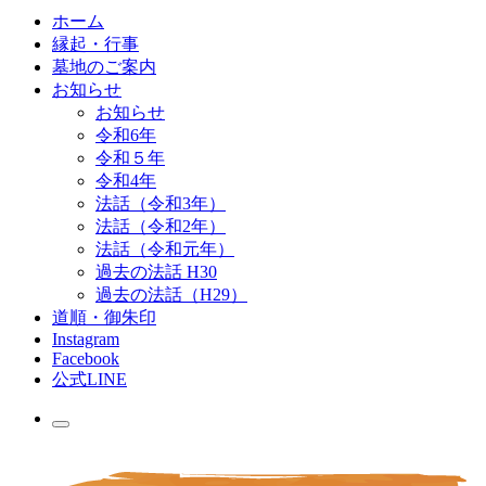
ホーム
縁起・行事
墓地のご案内
お知らせ
お知らせ
令和6年
令和５年
令和4年
法話（令和3年）
法話（令和2年）
法話（令和元年）
過去の法話 H30
過去の法話（H29）
道順・御朱印
Instagram
Facebook
公式LINE