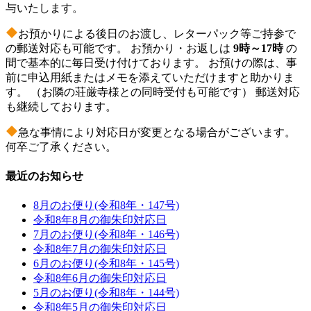
与いたします。
お預かりによる後日のお渡し、レターパック等ご持参で
の郵送対応も可能です。 お預かり・お返しは
9時～17時
の
間で基本的に毎日受け付けております。 お預けの際は、事
前に申込用紙またはメモを添えていただけますと助かりま
す。 （お隣の荘厳寺様との同時受付も可能です） 郵送対応
も継続しております。
急な事情により対応日が変更となる場合がございます。
何卒ご了承ください。
最近のお知らせ
8月のお便り(令和8年・147号)
令和8年8月の御朱印対応日
7月のお便り(令和8年・146号)
令和8年7月の御朱印対応日
6月のお便り(令和8年・145号)
令和8年6月の御朱印対応日
5月のお便り(令和8年・144号)
令和8年5月の御朱印対応日