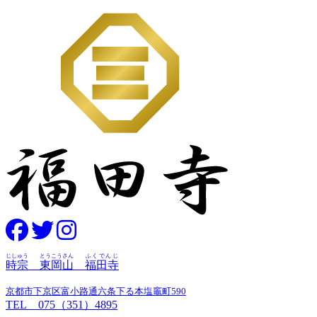
じしゅう
とうこうさん
ふくでんじ
時宗
東岡山
福田寺
京都市下京区富小路通六条下る本塩竈町590
TEL 075（351）4895