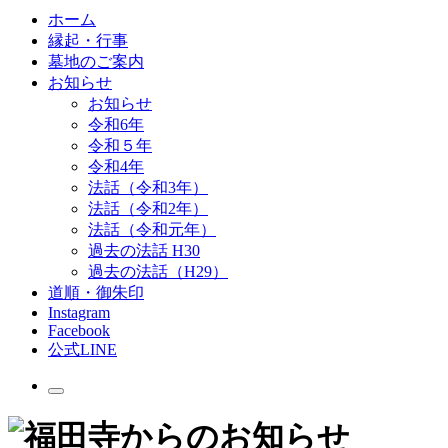
ホーム
縁起・行事
墓地のご案内
お知らせ
お知らせ
令和6年
令和５年
令和4年
法話（令和3年）
法話（令和2年）
法話（令和元年）
過去の法話 H30
過去の法話（H29）
道順・御朱印
Instagram
Facebook
公式LINE