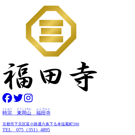
じしゅう
とうこうさん
ふくでんじ
時宗
東岡山
福田寺
京都市下京区富小路通六条下る本塩竈町590
TEL 075（351）4895