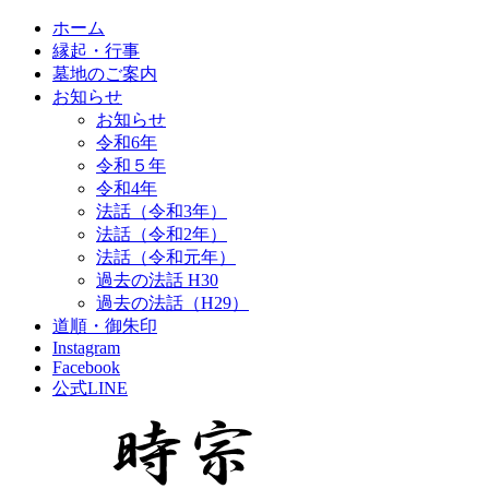
ホーム
縁起・行事
墓地のご案内
お知らせ
お知らせ
令和6年
令和５年
令和4年
法話（令和3年）
法話（令和2年）
法話（令和元年）
過去の法話 H30
過去の法話（H29）
道順・御朱印
Instagram
Facebook
公式LINE