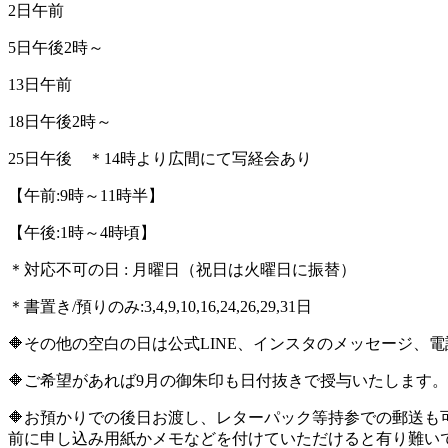
2日午前
5日午後2時～
13日午前
18日午後2時～
25日午後 ＊
14
時より広間にて写経会あり
【午前:9時～11時半】
【午後:1時～4時頃】
＊対応不可の日 : 月曜日（祝日は火曜日に振替）
＊書置き/預りのみ:3,4,9,10,16,24,26,29,31日
🔶その他の空白の日は公式LINE、インスタのメッセージ
🔶ご希望があれば9月の御朱印も日付抜きで授与いたします。
🔶お預かりでの後日お渡し、レターパック等持参での郵送も
前に申し込み用紙かメモなどを付けていただけると有り難いで