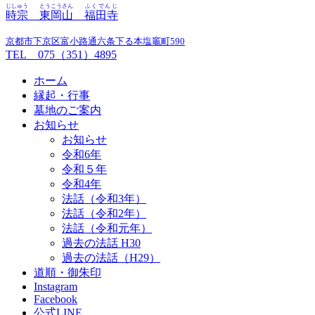
じしゅう
とうこうさん
ふくでんじ
時宗
東岡山
福田寺
京都市下京区富小路通六条下る本塩竈町590
TEL 075（351）4895
ホーム
縁起・行事
墓地のご案内
お知らせ
お知らせ
令和6年
令和５年
令和4年
法話（令和3年）
法話（令和2年）
法話（令和元年）
過去の法話 H30
過去の法話（H29）
道順・御朱印
Instagram
Facebook
公式LINE