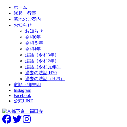
ホーム
縁起・行事
墓地のご案内
お知らせ
お知らせ
令和6年
令和５年
令和4年
法話（令和3年）
法話（令和2年）
法話（令和元年）
過去の法話 H30
過去の法話（H29）
道順・御朱印
Instagram
Facebook
公式LINE