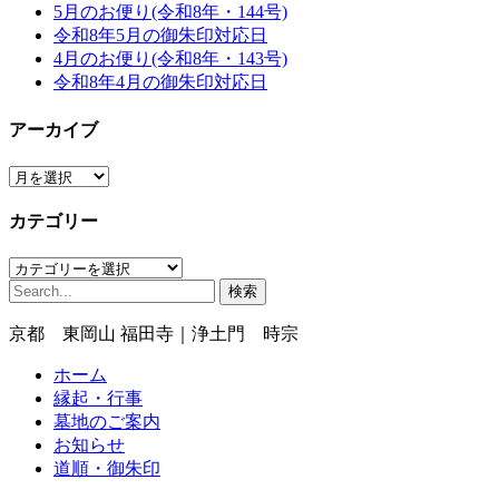
5月のお便り(令和8年・144号)
令和8年5月の御朱印対応日
4月のお便り(令和8年・143号)
令和8年4月の御朱印対応日
アーカイブ
ア
ー
カテゴリー
カ
イ
カ
ブ
検
テ
索:
ゴ
京都 東岡山 福田寺｜浄土門 時宗
リ
ー
ホーム
縁起・行事
墓地のご案内
お知らせ
道順・御朱印