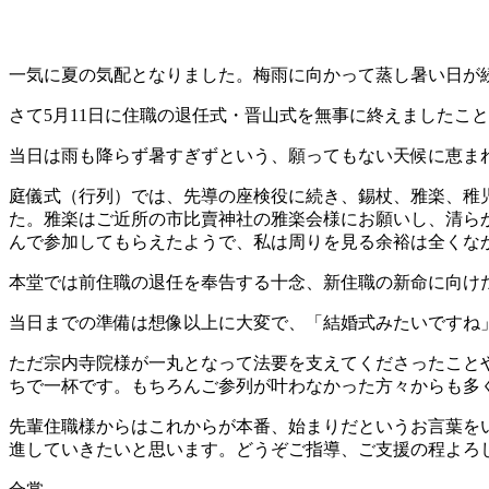
一気に夏の気配となりました。梅雨に向かって蒸し暑い日が
さて5月11日に住職の退任式・晋山式を無事に終えましたこ
当日は雨も降らず暑すぎずという、願ってもない天候に恵ま
庭儀式（行列）では、先導の座検役に続き、錫杖、雅楽、稚
た。雅楽はご近所の市比賣神社の雅楽会様にお願いし、清ら
んで参加してもらえたようで、私は周りを見る余裕は全くな
本堂では前住職の退任を奉告する十念、新住職の新命に向け
当日までの準備は想像以上に大変で、「結婚式みたいですね
ただ宗内寺院様が一丸となって法要を支えてくださったこと
ちで一杯です。もちろんご参列が叶わなかった方々からも多
先輩住職様からはこれからが本番、始まりだというお言葉を
進していきたいと思います。どうぞご指導、ご支援の程よろ