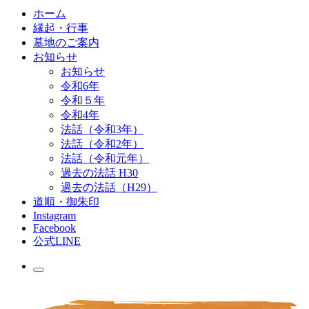
ホーム
縁起・行事
墓地のご案内
お知らせ
お知らせ
令和6年
令和５年
令和4年
法話（令和3年）
法話（令和2年）
法話（令和元年）
過去の法話 H30
過去の法話（H29）
道順・御朱印
Instagram
Facebook
公式LINE