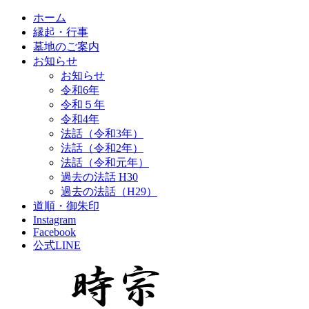
ホーム
縁起・行事
墓地のご案内
お知らせ
お知らせ
令和6年
令和５年
令和4年
法話（令和3年）
法話（令和2年）
法話（令和元年）
過去の法話 H30
過去の法話（H29）
道順・御朱印
Instagram
Facebook
公式LINE