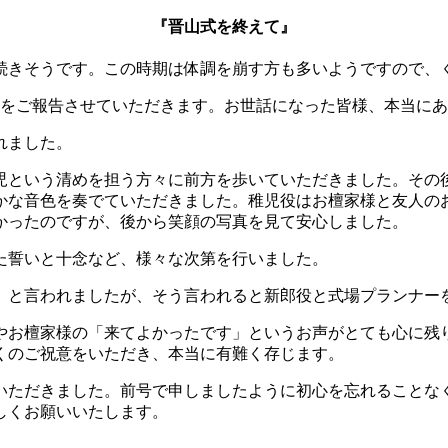
『晋山式を終えて』
続きそうです。この時期は体調を崩す方も多いようですので、
とをご報告させていただきます。お世話になった皆様、本当に
れました。
児という清めを担う方々に前方を歩いていただきました。その
かな音色を奏でていただきました。稚児役はお檀家様と友人の
かったのですが、後から笑顔の写真を見て安心しました。
た誓いと十念など、様々な次第を行いました。
」と言われましたが、そう言われると新郎役と式場プランナー
やお檀家様の「来てよかったです」というお声がとても心に残
くのご祝意をいただき、本当に有難く存じます。
いただきました。前号で申しましたように初心を忘れることな
しくお願いいたします。