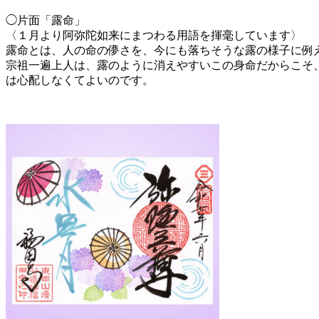
◯片面「露命」
〈１月より阿弥陀如来にまつわる用語を揮毫しています〉
露命とは、人の命の儚さを、今にも落ちそうな露の様子に例
宗祖一遍上人は、露のように消えやすいこの身命だからこそ
は心配しなくてよいのです。