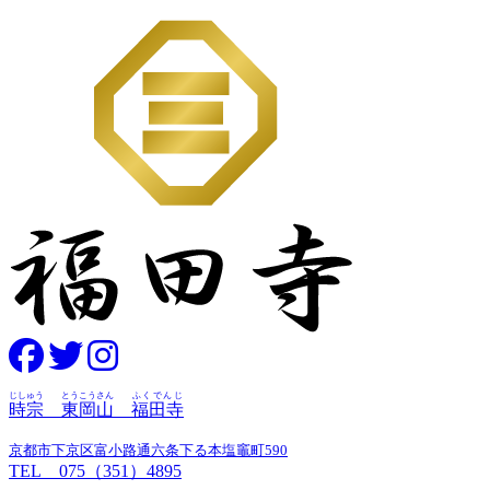
じしゅう
とうこうさん
ふくでんじ
時宗
東岡山
福田寺
京都市下京区富小路通六条下る本塩竈町590
TEL 075（351）4895