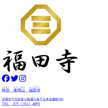
じしゅう
とうこうさん
ふくでんじ
時宗
東岡山
福田寺
京都市下京区富小路通六条下る本塩竈町590
TEL 075（351）4895