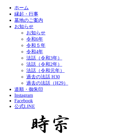
ホーム
縁起・行事
墓地のご案内
お知らせ
お知らせ
令和6年
令和５年
令和4年
法話（令和3年）
法話（令和2年）
法話（令和元年）
過去の法話 H30
過去の法話（H29）
道順・御朱印
Instagram
Facebook
公式LINE