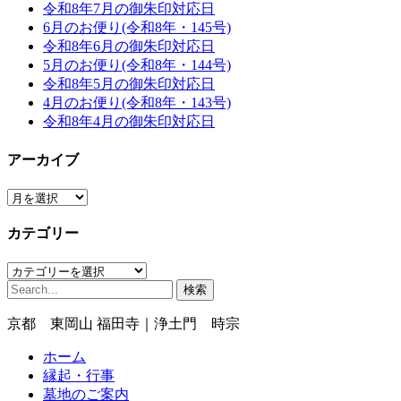
令和8年7月の御朱印対応日
6月のお便り(令和8年・145号)
令和8年6月の御朱印対応日
5月のお便り(令和8年・144号)
令和8年5月の御朱印対応日
4月のお便り(令和8年・143号)
令和8年4月の御朱印対応日
アーカイブ
ア
ー
カテゴリー
カ
イ
カ
ブ
検
テ
索:
ゴ
京都 東岡山 福田寺｜浄土門 時宗
リ
ー
ホーム
縁起・行事
墓地のご案内