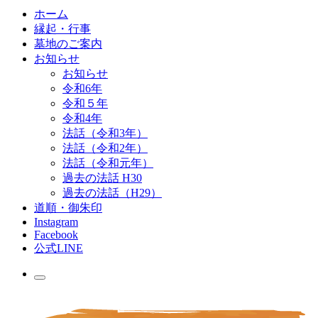
ホーム
縁起・行事
墓地のご案内
お知らせ
お知らせ
令和6年
令和５年
令和4年
法話（令和3年）
法話（令和2年）
法話（令和元年）
過去の法話 H30
過去の法話（H29）
道順・御朱印
Instagram
Facebook
公式LINE