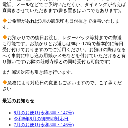
電話、メールなどでご予約いただくか、タイミングが合えば
直書きさせていただきます(書き置きはいつでもあります)。
ご希望があれば3月の御朱印も日付抜きで授与いたしま
す。
お預かりでの後日お渡し、レターパック等持参での郵送
も可能です。お預かりとお返しは9時～17時で基本的に毎日
受け付けておりますのでご活用ください。お預けの際はなる
べく事前に申し込み用紙かメモなどを付けていただけると有
り難いです(お隣の荘厳寺様との同時受付も可能です)
また郵送対応も引き続き行います。
急務により対応日の変更もございますので、ご了承くだ
さい
最近のお知らせ
8月のお便り(令和8年・147号)
令和8年8月の御朱印対応日
7月のお便り(令和8年・146号)