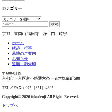
ー
カテゴリー
カ
イ
カ
ブ
検
テ
索:
ゴ
京都 東岡山 福田寺｜浄土門 時宗
リ
ー
ホーム
縁起・行事
墓地のご案内
お知らせ
道順・御朱印
〒600-8119
京都市下京区富小路通六条下る本塩竈町590
TEL／FAX：075（351）4895
Copyright© 2026 fukudenji All Rights Reseved.
トップへ