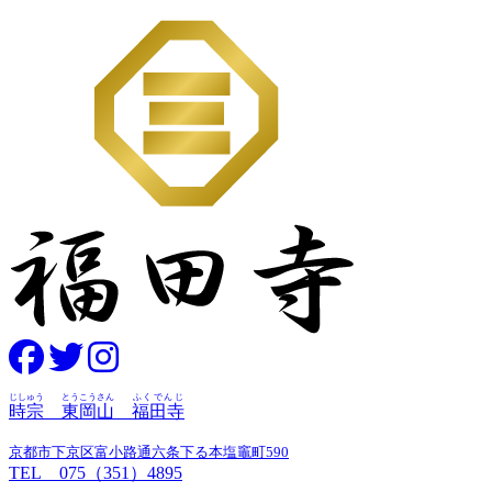
じしゅう
とうこうさん
ふくでんじ
時宗
東岡山
福田寺
京都市下京区富小路通六条下る本塩竈町590
TEL 075（351）4895