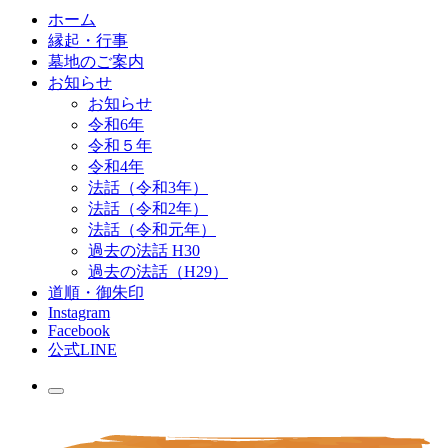
ホーム
縁起・行事
墓地のご案内
お知らせ
お知らせ
令和6年
令和５年
令和4年
法話（令和3年）
法話（令和2年）
法話（令和元年）
過去の法話 H30
過去の法話（H29）
道順・御朱印
Instagram
Facebook
公式LINE