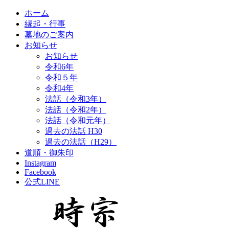
ホーム
縁起・行事
墓地のご案内
お知らせ
お知らせ
令和6年
令和５年
令和4年
法話（令和3年）
法話（令和2年）
法話（令和元年）
過去の法話 H30
過去の法話（H29）
道順・御朱印
Instagram
Facebook
公式LINE