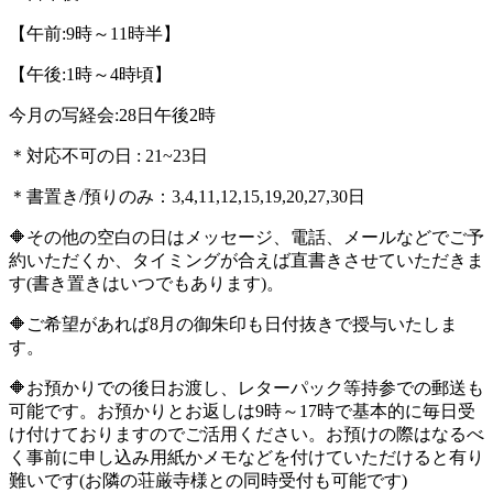
【午前:9時～11時半】
【午後:1時～4時頃】
今月の写経会:28日午後2時
＊対応不可の日 : 21~23日
＊書置き/預りのみ：3,4,11,12,15,19,20,27,30日
🔶その他の空白の日はメッセージ、電話、メールなどでご予
約いただくか、タイミングが合えば直書きさせていただきま
す(書き置きはいつでもあります)。
🔶ご希望があれば8月の御朱印も日付抜きで授与いたしま
す。
🔶お預かりでの後日お渡し、レターパック等持参での郵送も
可能です。お預かりとお返しは9時～17時で基本的に毎日受
け付けておりますのでご活用ください。お預けの際はなるべ
く事前に申し込み用紙かメモなどを付けていただけると有り
難いです(お隣の荘厳寺様との同時受付も可能です)