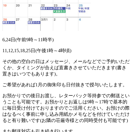
6,24
日
(
午前
9
時～
11
時半
)
11,12,15,18,25
日
(
午後
1
時～
4
時頃
)
その他の空白の日はメッセージ、メールなどでご予約いただ
くか、タイミングが合えば直書きさせていただきます
(
書き
置きはいつでもあります
)
。
ご希望があれば1
月の御朱印も日付抜きで授与いたします。
お預かりでの後日お渡し、レターパック等持参での郵送とい
うことも可能です。お預かりとお返しは
9
時～
17
時で基本的
に毎日受け付けておりますのでご活用ください。お預けの際
はなるべく事前に申し込み用紙かメモなどを付けていただけ
ると有り難いです
(
お隣の荘厳寺様との同時受付も可能です
)
また郵送対応も引き続き行います。