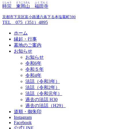
じしゅう
とうこうさん
ふくでんじ
時宗
東岡山
福田寺
京都市下京区富小路通六条下る本塩竈町590
TEL 075（351）4895
ホーム
縁起・行事
墓地のご案内
お知らせ
お知らせ
令和6年
令和５年
令和4年
法話（令和3年）
法話（令和2年）
法話（令和元年）
過去の法話 H30
過去の法話（H29）
道順・御朱印
Instagram
Facebook
公式LINE