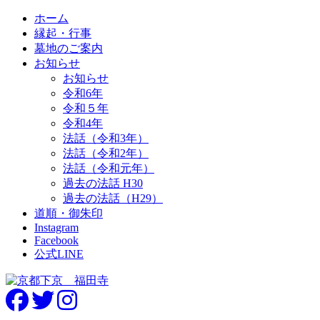
ホーム
縁起・行事
墓地のご案内
お知らせ
お知らせ
令和6年
令和５年
令和4年
法話（令和3年）
法話（令和2年）
法話（令和元年）
過去の法話 H30
過去の法話（H29）
道順・御朱印
Instagram
Facebook
公式LINE