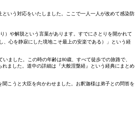
止という対応をいたしました。ここで一人一人が改めて感染防
り）や解脱という言葉があります。すでにさとりを開かれて
し、心を静寂にした境地こそ最上の安楽である）」という経
ていました。この時の年齢は80歳、すべて徒歩での旅路で、
られました。道中の詳細は『大般涅槃経』という経典にまとめ
を聞こうと大臣を向かわせました。お釈迦様は弟子との問答を