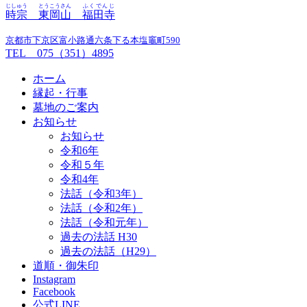
じしゅう
とうこうさん
ふくでんじ
時宗
東岡山
福田寺
京都市下京区富小路通六条下る本塩竈町590
TEL 075（351）4895
ホーム
縁起・行事
墓地のご案内
お知らせ
お知らせ
令和6年
令和５年
令和4年
法話（令和3年）
法話（令和2年）
法話（令和元年）
過去の法話 H30
過去の法話（H29）
道順・御朱印
Instagram
Facebook
公式LINE