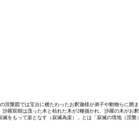
際の涅槃図では宝台に横たわったお釈迦様が弟子や動物らに囲
。沙羅双樹は茂った木と枯れた木が2種描かれ、沙羅の木がお釈
寂滅をもって楽となす（寂滅為楽）」とは「寂滅の境地（涅槃