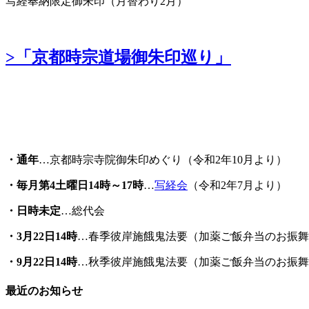
写経奉納限定御朱印（月替わり2月）
>「京都時宗道場御朱印巡り」
・通年
…京都時宗寺院御朱印めぐり（令和2年10月より）
・毎月第4土曜日14時～17時
…
写経会
（令和2年7月より）
・日時未定
…総代会
・3月22日14時
…春季彼岸施餓鬼法要（加薬ご飯弁当のお振舞
・
9
月22日14時
…秋季彼岸施餓鬼法要（加薬ご飯弁当のお振舞
最近のお知らせ