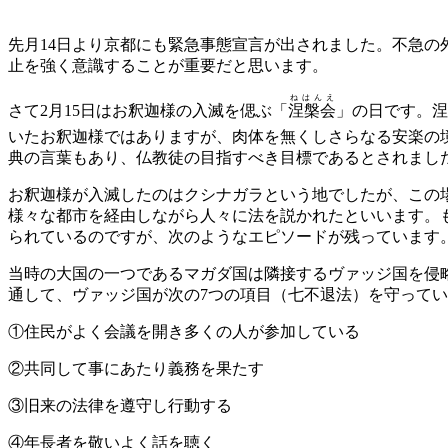
先月14日より京都にも緊急事態宣言が出されました。不急
止を強く意識することが重要だと思います。
ねはんえ
さて2月15日はお釈迦様の入滅を偲ぶ「
涅槃会
」の日です。涅
いたお釈迦様ではありますが、肉体を無くしさらなる安楽の
典の言葉もあり、仏教徒の目指すべき目標であるとされまし
お釈迦様が入滅したのはクシナガラという地でしたが、この場
様々な都市を経由しながら人々に法を説かれたといいます。
られているのですが、次のようなエピソードが残っています
当時の大国の一つであるマガダ国は隣接するヴァッジ国を侵
通して、ヴァッジ国が次の7つの項目（七不退法）を守って
①住民がよく会議を開き多くの人が参加している
②共同して事にあたり義務を果たす
③旧来の法律を遵守し行動する
④年長者を敬いよく話を聴く