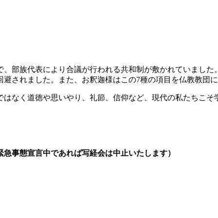
で、部族代表により合議が行われる共和制が敷かれていました
回避されました。また、お釈迦様はこの7種の項目を仏教教団
けではなく道徳や思いやり、礼節、信仰など、現代の私たちこ
が緊急事態宣言中であれば写経会は中止いたします）