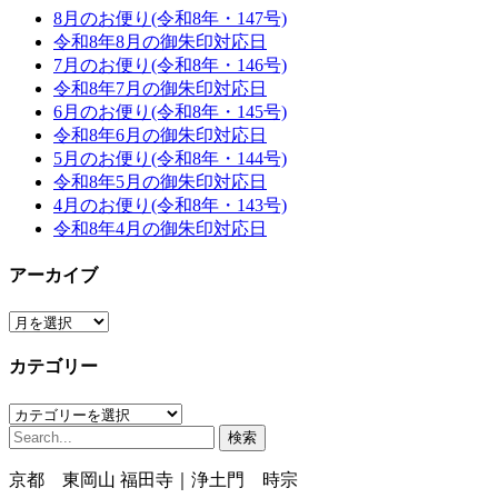
8月のお便り(令和8年・147号)
令和8年8月の御朱印対応日
7月のお便り(令和8年・146号)
令和8年7月の御朱印対応日
6月のお便り(令和8年・145号)
令和8年6月の御朱印対応日
5月のお便り(令和8年・144号)
令和8年5月の御朱印対応日
4月のお便り(令和8年・143号)
令和8年4月の御朱印対応日
アーカイブ
ア
ー
カテゴリー
カ
イ
カ
ブ
検
テ
索:
ゴ
京都 東岡山 福田寺｜浄土門 時宗
リ