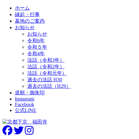
ホーム
縁起・行事
墓地のご案内
お知らせ
お知らせ
令和6年
令和５年
令和4年
法話（令和3年）
法話（令和2年）
法話（令和元年）
過去の法話 H30
過去の法話（H29）
道順・御朱印
Instagram
Facebook
公式LINE