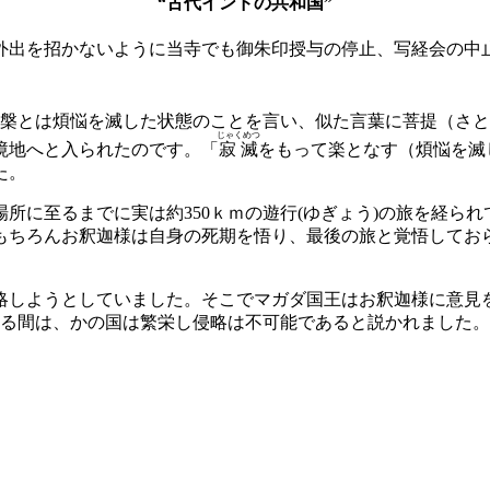
“古代インドの共和国”
の外出を招かないように当寺でも御朱印授与の停止、写経会の中
槃とは煩悩を滅した状態のことを言い、似た言葉に菩提（さと
じゃくめつ
境地へと入られたのです。「
寂滅
をもって楽となす（煩悩を滅
た。
所に至るまでに実は約350ｋｍの遊行(ゆぎょう)の旅を経られ
もちろんお釈迦様は自身の死期を悟り、最後の旅と覚悟してお
。
略しようとしていました。そこでマガダ国王はお釈迦様に意見
いる間は、かの国は繁栄し侵略は不可能であると説かれました。