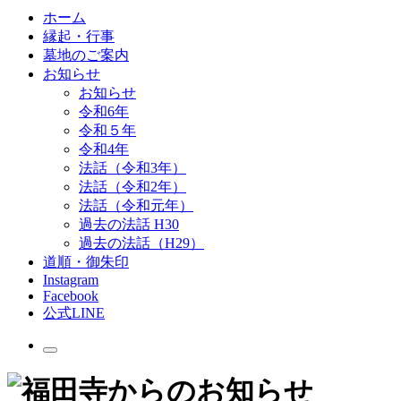
ホーム
縁起・行事
墓地のご案内
お知らせ
お知らせ
令和6年
令和５年
令和4年
法話（令和3年）
法話（令和2年）
法話（令和元年）
過去の法話 H30
過去の法話（H29）
道順・御朱印
Instagram
Facebook
公式LINE