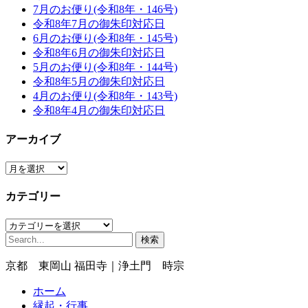
7月のお便り(令和8年・146号)
令和8年7月の御朱印対応日
6月のお便り(令和8年・145号)
令和8年6月の御朱印対応日
5月のお便り(令和8年・144号)
令和8年5月の御朱印対応日
4月のお便り(令和8年・143号)
令和8年4月の御朱印対応日
アーカイブ
ア
ー
カテゴリー
カ
イ
カ
ブ
検
テ
索:
ゴ
京都 東岡山 福田寺｜浄土門 時宗
リ
ー
ホーム
縁起・行事