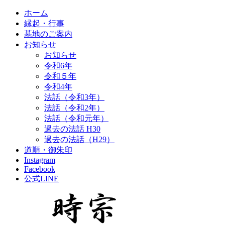
ホーム
縁起・行事
墓地のご案内
お知らせ
お知らせ
令和6年
令和５年
令和4年
法話（令和3年）
法話（令和2年）
法話（令和元年）
過去の法話 H30
過去の法話（H29）
道順・御朱印
Instagram
Facebook
公式LINE