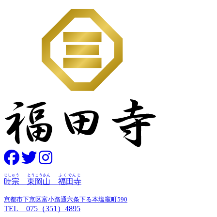
じしゅう
とうこうさん
ふくでんじ
時宗
東岡山
福田寺
京都市下京区富小路通六条下る本塩竈町590
TEL 075（351）4895